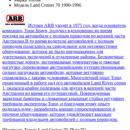
Модель
Land Cruiser 70 1990-1996
Истоки ARB уходят в 1975 год, когда основатель
компании, Тони Браун, получил вдохновение во время
поездки на автомобиле с полным приводом по верхней части
Австралии.В то время водители автомобилей с полным
приводом полагались на самодельное или несовместимое
оборудование, которое не было предназначено для
длительных экспедиций в отдаленные районы. Бесконечные
волнистые дороги, экстремальные температуры и тяжелые
нагрузки, перевозимые австралийскими путешественниками,
сильно нагружали автомобили, которые регулярно
справлялись с такими условиями. Многолетний опыт Тони,
проведенный в работе над его автомобилем Land Rover серии
1, оказался крайне полезным для других в верхней части
Австралии во время его путешествий. Поврежденные
защитные бамперы и сломанные крышные стойки регулярно
требовали экспертизы Тони, и благодаря этому опыту
родилась идея - разработать хорошо спроектированное и
прочное оборудование, которое удовлетворит высокие
требования владельцев автомобилей с полным приводом.
Шноркель Toyota Land Cruiser 70-78 (ss75)