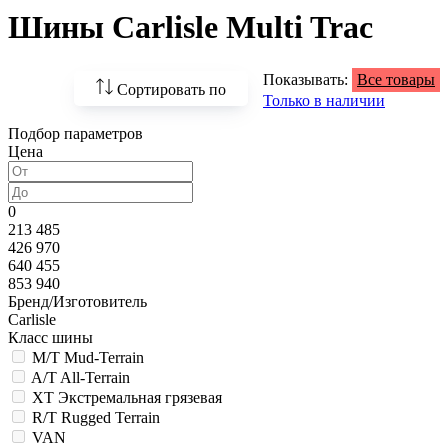
Шины Carlisle Multi Trac
Показывать:
Все товары
Сортировать по
Только в наличии
Подбор параметров
По возрастанию
Цена
цены
По убыванию цены
0
213 485
По наличию
426 970
640 455
По названию
853 940
Бренд/Изготовитель
По популярности
Carlisle
Класс шины
M/T Mud-Terrain
A/T All-Terrain
XT Экстремальная грязевая
R/T Rugged Terrain
VAN