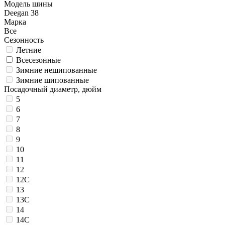
Модель шины
Deegan 38
Марка
Все
Сезонность
Летние
Всесезонные
Зимние нешипованные
Зимние шипованные
Посадочный диаметр, дюйм
5
6
7
8
9
10
11
12
12C
13
13C
14
14C