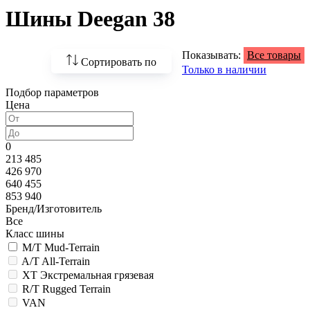
Шины Deegan 38
Показывать:
Все товары
Сортировать по
Только в наличии
Подбор параметров
По возрастанию
Цена
цены
По убыванию цены
0
213 485
По наличию
426 970
640 455
По названию
853 940
Бренд/Изготовитель
По популярности
Все
Класс шины
M/T Mud-Terrain
A/T All-Terrain
XT Экстремальная грязевая
R/T Rugged Terrain
VAN