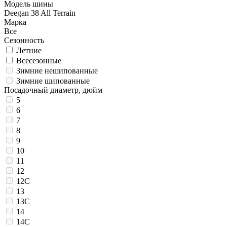
Модель шины
Deegan 38 All Terrain
Марка
Все
Сезонность
Летние
Всесезонные
Зимние нешипованные
Зимние шипованные
Посадочный диаметр, дюйм
5
6
7
8
9
10
11
12
12C
13
13C
14
14C