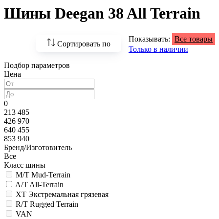
Шины Deegan 38 All Terrain
Показывать:
Все товары
Сортировать по
Только в наличии
Подбор параметров
По возрастанию
Цена
цены
По убыванию цены
0
213 485
По наличию
426 970
640 455
По названию
853 940
Бренд/Изготовитель
По популярности
Все
Класс шины
M/T Mud-Terrain
A/T All-Terrain
XT Экстремальная грязевая
R/T Rugged Terrain
VAN