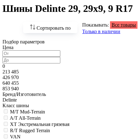
Шины Delinte 29, 29х9, 9 R17
Показывать:
Все товары
Сортировать по
Только в наличии
Подбор параметров
По возрастанию
Цена
цены
По убыванию цены
0
213 485
По наличию
426 970
640 455
По названию
853 940
Бренд/Изготовитель
По популярности
Delinte
Класс шины
M/T Mud-Terrain
A/T All-Terrain
XT Экстремальная грязевая
R/T Rugged Terrain
VAN