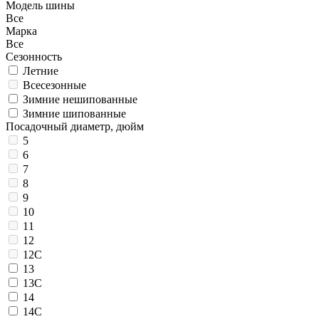
Модель шины
Все
Марка
Все
Сезонность
Летние
Всесезонные
Зимние нешипованные
Зимние шипованные
Посадочный диаметр, дюйм
5
6
7
8
9
10
11
12
12C
13
13C
14
14C