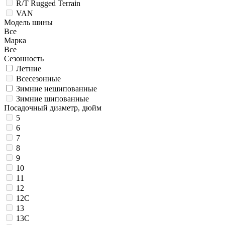
R/T Rugged Terrain
VAN
Модель шины
Все
Марка
Все
Сезонность
Летние
Всесезонные
Зимние нешипованные
Зимние шипованные
Посадочный диаметр, дюйм
5
6
7
8
9
10
11
12
12C
13
13C