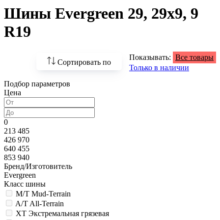
Шины Evergreen 29, 29х9, 9
R19
Показывать:
Все товары
Сортировать по
Только в наличии
Подбор параметров
По возрастанию
Цена
цены
По убыванию цены
0
213 485
По наличию
426 970
640 455
По названию
853 940
Бренд/Изготовитель
По популярности
Evergreen
Класс шины
M/T Mud-Terrain
A/T All-Terrain
XT Экстремальная грязевая