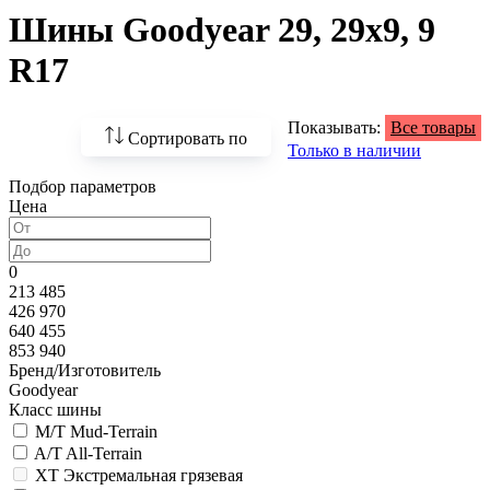
Шины Goodyear 29, 29х9, 9
R17
Показывать:
Все товары
Сортировать по
Только в наличии
Подбор параметров
По возрастанию
Цена
цены
По убыванию цены
0
213 485
По наличию
426 970
640 455
По названию
853 940
Бренд/Изготовитель
По популярности
Goodyear
Класс шины
M/T Mud-Terrain
A/T All-Terrain
XT Экстремальная грязевая