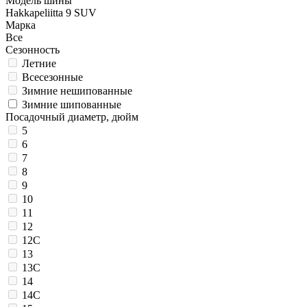
Модель шины
Hakkapeliitta 9 SUV
Марка
Все
Сезонность
Летние
Всесезонные
Зимние нешипованные
Зимние шипованные
Посадочный диаметр, дюйм
5
6
7
8
9
10
11
12
12C
13
13C
14
14C