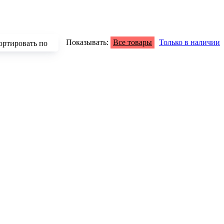
Показывать:
Все товары
Только в наличии
ортировать по
зрастанию
быванию цены
аличию
азванию
опулярности