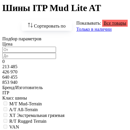
Шины ITP Mud Lite AT
Показывать:
Все товары
Сортировать по
Только в наличии
Подбор параметров
По возрастанию
Цена
цены
По убыванию цены
0
213 485
По наличию
426 970
640 455
По названию
853 940
Бренд/Изготовитель
По популярности
ITP
Класс шины
M/T Mud-Terrain
A/T All-Terrain
XT Экстремальная грязевая
R/T Rugged Terrain
VAN