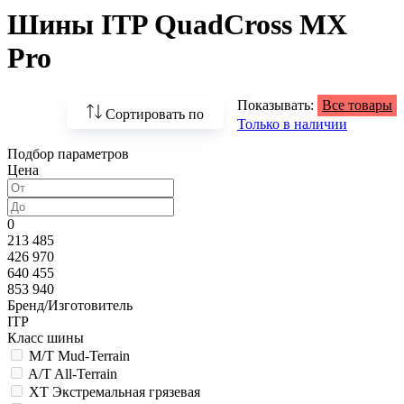
Шины ITP QuadCross MX
Pro
Показывать:
Все товары
Сортировать по
Только в наличии
Подбор параметров
По возрастанию
Цена
цены
По убыванию цены
0
213 485
По наличию
426 970
640 455
По названию
853 940
Бренд/Изготовитель
По популярности
ITP
Класс шины
M/T Mud-Terrain
A/T All-Terrain
XT Экстремальная грязевая