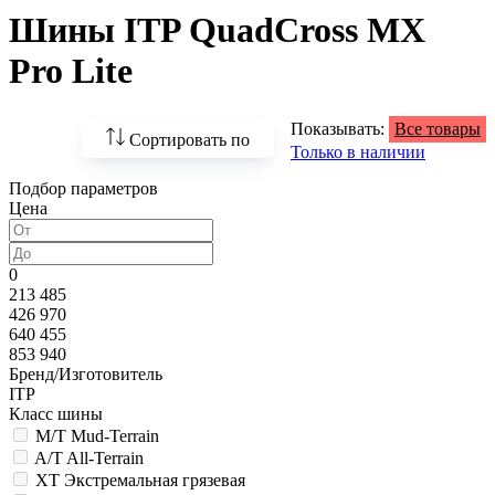
Шины ITP QuadCross MX
Pro Lite
Показывать:
Все товары
Сортировать по
Только в наличии
Подбор параметров
По возрастанию
Цена
цены
По убыванию цены
0
213 485
По наличию
426 970
640 455
По названию
853 940
Бренд/Изготовитель
По популярности
ITP
Класс шины
M/T Mud-Terrain
A/T All-Terrain
XT Экстремальная грязевая