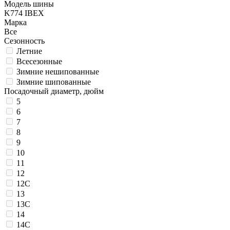
Модель шины
K774 IBEX
Марка
Все
Сезонность
Летние
Всесезонные
Зимние нешипованные
Зимние шипованные
Посадочный диаметр, дюйм
5
6
7
8
9
10
11
12
12C
13
13C
14
14C