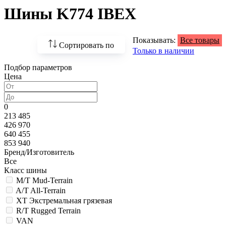
Шины K774 IBEX
Показывать:
Все товары
Сортировать по
Только в наличии
Подбор параметров
По возрастанию
Цена
цены
По убыванию цены
0
213 485
По наличию
426 970
640 455
По названию
853 940
Бренд/Изготовитель
По популярности
Все
Класс шины
M/T Mud-Terrain
A/T All-Terrain
XT Экстремальная грязевая
R/T Rugged Terrain
VAN