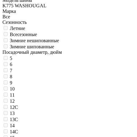
Модель шины
K775 WASHOUGAL
Марка
Все
Сезонность
Летние
Всесезонные
Зимние нешипованные
Зимние шипованные
Посадочный диаметр, дюйм
5
6
7
8
9
10
11
12
12C
13
13C
14
14C