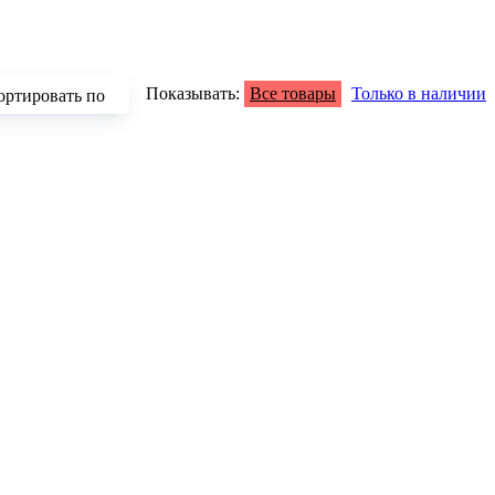
Показывать:
Все товары
Только в наличии
ортировать по
зрастанию
быванию цены
аличию
азванию
опулярности