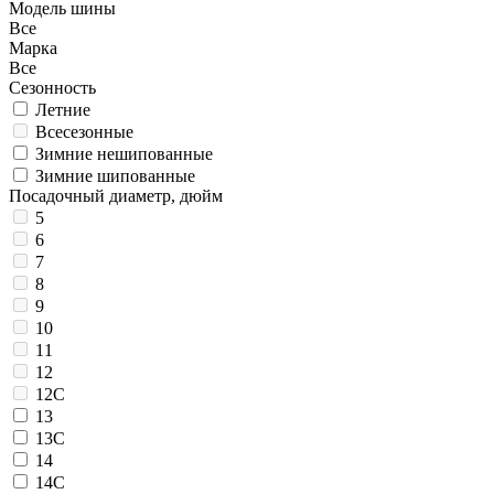
Модель шины
Все
Марка
Все
Сезонность
Летние
Всесезонные
Зимние нешипованные
Зимние шипованные
Посадочный диаметр, дюйм
5
6
7
8
9
10
11
12
12C
13
13C
14
14C