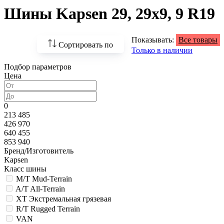
Шины Kapsen 29, 29х9, 9 R19
Показывать:
Все товары
Сортировать по
Только в наличии
Подбор параметров
По возрастанию
Цена
цены
По убыванию цены
0
213 485
По наличию
426 970
640 455
По названию
853 940
Бренд/Изготовитель
По популярности
Kapsen
Класс шины
M/T Mud-Terrain
A/T All-Terrain
XT Экстремальная грязевая
R/T Rugged Terrain
VAN