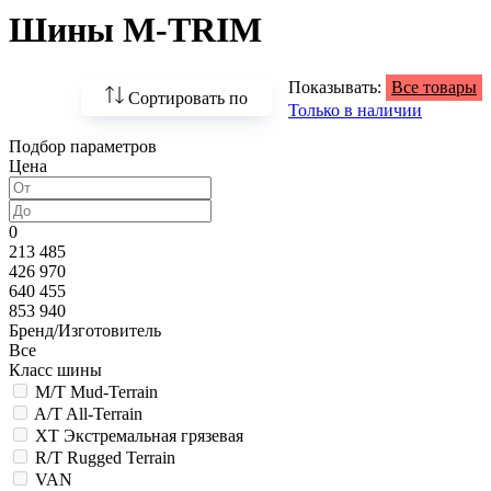
Шины M-TRIM
Показывать:
Все товары
Сортировать по
Только в наличии
Подбор параметров
По возрастанию
Цена
цены
По убыванию цены
0
213 485
По наличию
426 970
640 455
По названию
853 940
Бренд/Изготовитель
По популярности
Все
Класс шины
M/T Mud-Terrain
A/T All-Terrain
XT Экстремальная грязевая
R/T Rugged Terrain
VAN