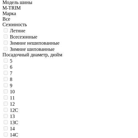
Модель шины
M-TRIM
Марка
Все
Сезонность
Летние
Всесезонные
Зимние нешипованные
Зимние шипованные
Посадочный диаметр, дюйм
5
6
7
8
9
10
11
12
12C
13
13C
14
14C