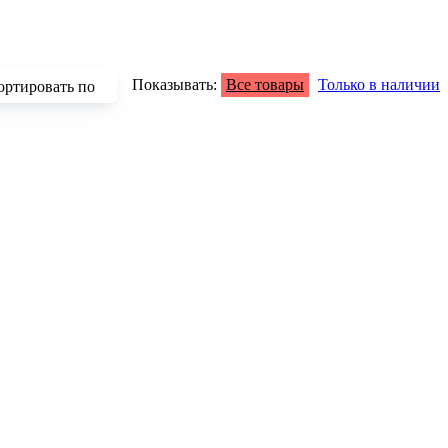
Показывать:
Все товары
Только в наличии
ортировать по
зрастанию
быванию цены
аличию
азванию
опулярности