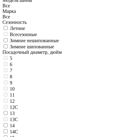
Модель шины
Все
Марка
Все
Сезонность
Летние
Всесезонные
Зимние нешипованные
Зимние шипованные
Посадочный диаметр, дюйм
5
6
7
8
9
10
11
12
12C
13
13C
14
14C