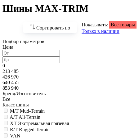
Шины MAX-TRIM
Показывать:
Все товары
Сортировать по
Только в наличии
Подбор параметров
По возрастанию
Цена
цены
По убыванию цены
0
213 485
По наличию
426 970
640 455
По названию
853 940
Бренд/Изготовитель
По популярности
Все
Класс шины
M/T Mud-Terrain
A/T All-Terrain
XT Экстремальная грязевая
R/T Rugged Terrain
VAN