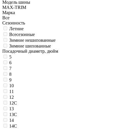
Модель шины
MAX-TRIM
Марка
Все
Сезонность
Летние
Всесезонные
Зимние нешипованные
Зимние шипованные
Посадочный диаметр, дюйм
5
6
7
8
9
10
11
12
12C
13
13C
14
14C