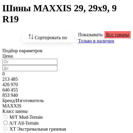
Шины MAXXIS 29, 29х9, 9
R19
Показывать:
Все товары
Сортировать по
Только в наличии
Подбор параметров
По возрастанию
Цена
цены
По убыванию цены
0
213 485
По наличию
426 970
640 455
По названию
853 940
Бренд/Изготовитель
По популярности
MAXXIS
Класс шины
M/T Mud-Terrain
A/T All-Terrain
XT Экстремальная грязевая