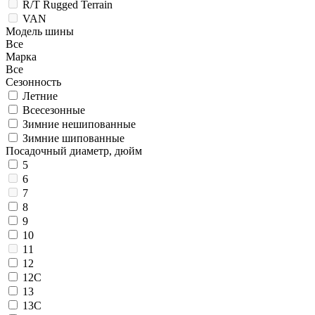
R/T Rugged Terrain
VAN
Модель шины
Все
Марка
Все
Сезонность
Летние
Всесезонные
Зимние нешипованные
Зимние шипованные
Посадочный диаметр, дюйм
5
6
7
8
9
10
11
12
12C
13
13C