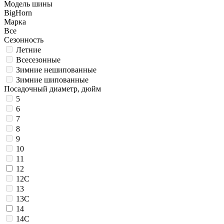
Модель шины
BigHorn
Марка
Все
Сезонность
Летние
Всесезонные
Зимние нешипованные
Зимние шипованные
Посадочный диаметр, дюйм
5
6
7
8
9
10
11
12
12C
13
13C
14
14C