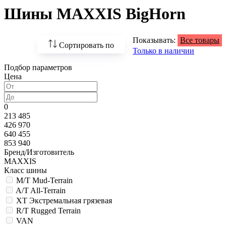
Шины MAXXIS BigHorn
Показывать:
Все товары
Сортировать по
Только в наличии
Подбор параметров
По возрастанию
Цена
цены
По убыванию цены
0
213 485
По наличию
426 970
640 455
По названию
853 940
Бренд/Изготовитель
По популярности
MAXXIS
Класс шины
M/T Mud-Terrain
A/T All-Terrain
XT Экстремальная грязевая
R/T Rugged Terrain
VAN