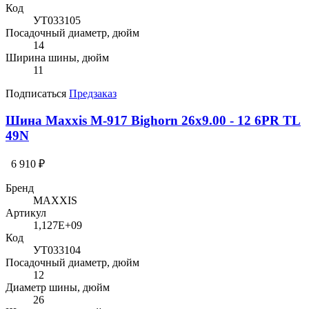
Код
УТ033105
Посадочный диаметр, дюйм
14
Ширина шины, дюйм
11
Подписаться
Предзаказ
Шина Maxxis M-917 Bighorn 26x9.00 - 12 6PR TL
49N
6 910 ₽
Бренд
MAXXIS
Артикул
1,127E+09
Код
УТ033104
Посадочный диаметр, дюйм
12
Диаметр шины, дюйм
26