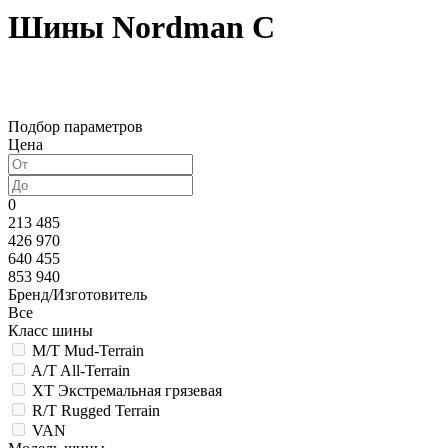
Шины Nordman C
Подбор параметров
Цена
0
213 485
426 970
640 455
853 940
Бренд/Изготовитель
Все
Класс шины
M/T Mud-Terrain
A/T All-Terrain
XT Экстремальная грязевая
R/T Rugged Terrain
VAN