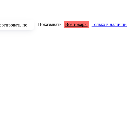
Показывать:
Все товары
Только в наличии
ортировать по
зрастанию
быванию цены
аличию
азванию
опулярности