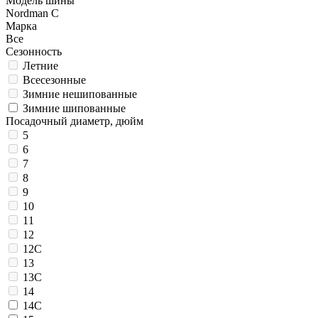
Модель шины
Nordman C
Марка
Все
Сезонность
Летние
Всесезонные
Зимние нешипованные
Зимние шипованные
Посадочный диаметр, дюйм
5
6
7
8
9
10
11
12
12C
13
13C
14
14C