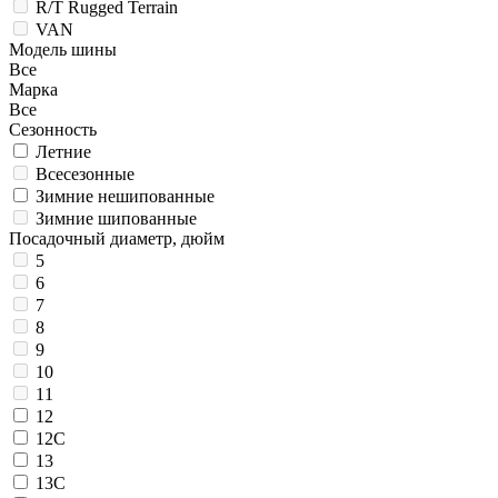
R/T Rugged Terrain
VAN
Модель шины
Все
Марка
Все
Сезонность
Летние
Всесезонные
Зимние нешипованные
Зимние шипованные
Посадочный диаметр, дюйм
5
6
7
8
9
10
11
12
12C
13
13C