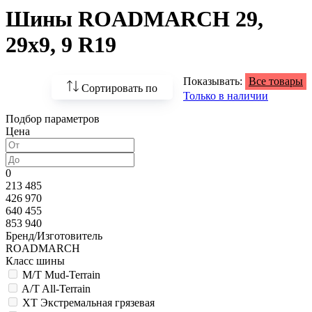
Шины ROADMARCH 29,
29х9, 9 R19
Показывать:
Все товары
Сортировать по
Только в наличии
Подбор параметров
По возрастанию
Цена
цены
По убыванию цены
0
213 485
По наличию
426 970
640 455
По названию
853 940
Бренд/Изготовитель
По популярности
ROADMARCH
Класс шины
M/T Mud-Terrain
A/T All-Terrain
XT Экстремальная грязевая