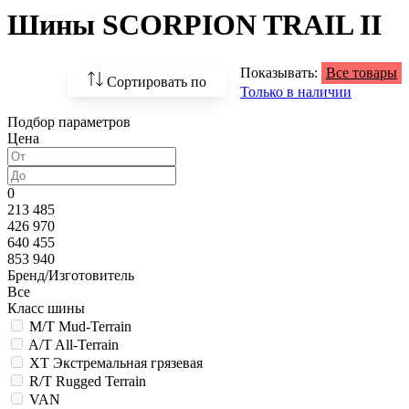
Шины SCORPION TRAIL II
Показывать:
Все товары
Сортировать по
Только в наличии
Подбор параметров
По возрастанию
Цена
цены
По убыванию цены
0
213 485
По наличию
426 970
640 455
По названию
853 940
Бренд/Изготовитель
По популярности
Все
Класс шины
M/T Mud-Terrain
A/T All-Terrain
XT Экстремальная грязевая
R/T Rugged Terrain
VAN