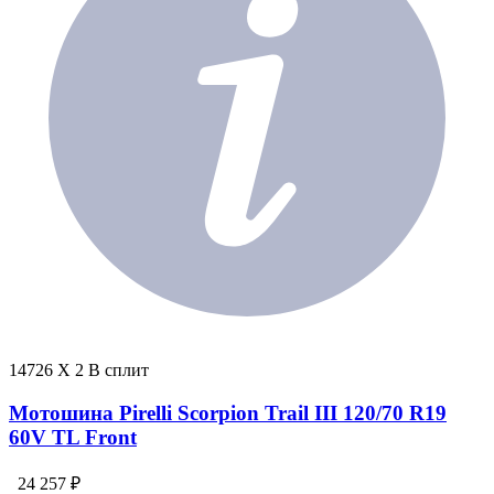
14726 X 2 В сплит
Мотошина Pirelli Scorpion Trail III 120/70 R19
60V TL Front
24 257 ₽