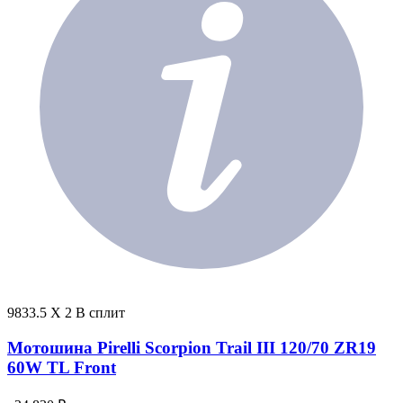
9833.5 X 2 В сплит
Мотошина Pirelli Scorpion Trail III 120/70 ZR19
60W TL Front