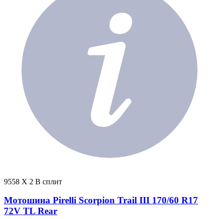
9558 X 2 В сплит
Мотошина Pirelli Scorpion Trail III 170/60 R17
72V TL Rear