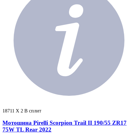
18711 X 2 В сплит
Мотошина Pirelli Scorpion Trail II 190/55 ZR17
75W TL Rear 2022