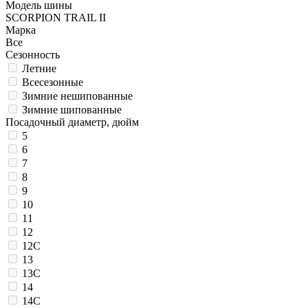
Модель шины
SCORPION TRAIL II
Марка
Все
Сезонность
Летние
Всесезонные
Зимние нешипованные
Зимние шипованные
Посадочный диаметр, дюйм
5
6
7
8
9
10
11
12
12C
13
13C
14
14C