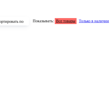
Показывать:
Все товары
Только в наличии
ортировать по
зрастанию
быванию цены
аличию
азванию
опулярности