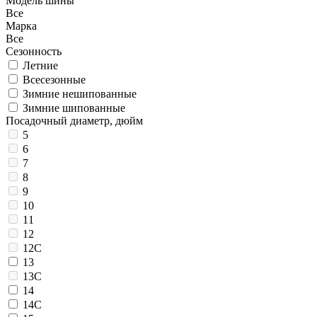
Модель шины
Все
Марка
Все
Сезонность
Летние
Всесезонные
Зимние нешипованные
Зимние шипованные
Посадочный диаметр, дюйм
5
6
7
8
9
10
11
12
12C
13
13C
14
14C