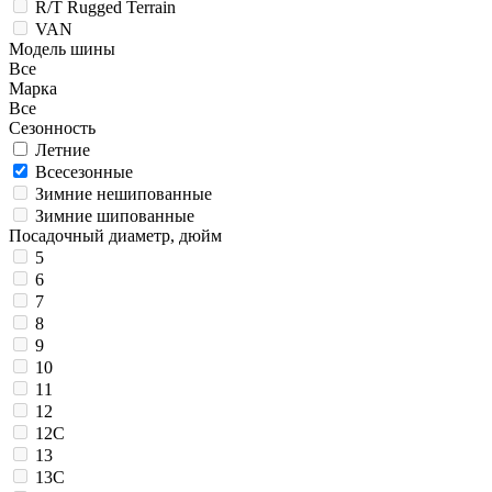
R/T Rugged Terrain
VAN
Модель шины
Все
Марка
Все
Сезонность
Летние
Всесезонные
Зимние нешипованные
Зимние шипованные
Посадочный диаметр, дюйм
5
6
7
8
9
10
11
12
12C
13
13C