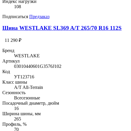
Индекс нагрузки
108
Подписаться
Предзаказ
Шина WESTLAKE SL369 A/T 265/70 R16 112S
11 290 ₽
Бренд
WESTLAKE
Артикул
03010440601G3576J102
Код
УТ123716
Класс шины
A/T All-Terrain
Сезонность
Всесезонные
Посадочный диаметр, дюйм
16
Ширина шины, мм
265
Профиль, %
70