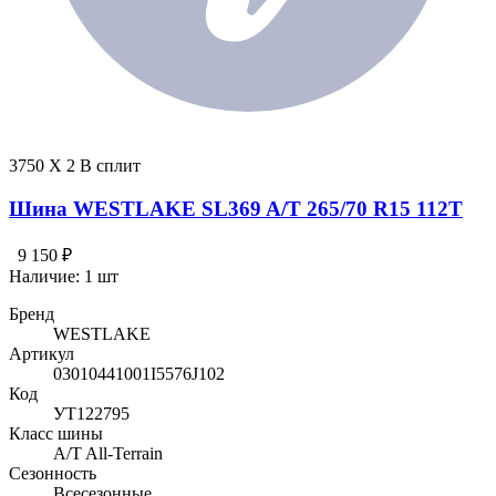
3750 X 2 В сплит
Шина WESTLAKE SL369 A/T 265/70 R15 112T
9 150 ₽
Наличие:
1 шт
Бренд
WESTLAKE
Артикул
03010441001I5576J102
Код
УТ122795
Класс шины
A/T All-Terrain
Сезонность
Всесезонные