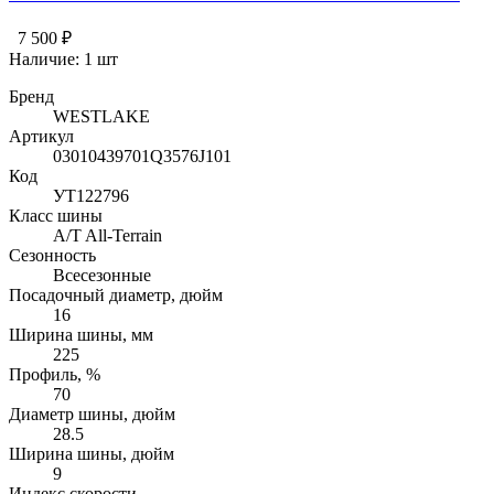
7 500 ₽
Наличие:
1 шт
Бренд
WESTLAKE
Артикул
03010439701Q3576J101
Код
УТ122796
Класс шины
A/T All-Terrain
Сезонность
Всесезонные
Посадочный диаметр, дюйм
16
Ширина шины, мм
225
Профиль, %
70
Диаметр шины, дюйм
28.5
Ширина шины, дюйм
9
Индекс скорости