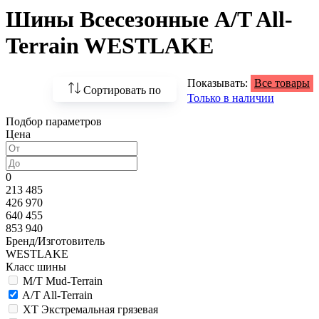
Шины Всесезонные A/T All-
Terrain WESTLAKE
Показывать:
Все товары
Сортировать по
Только в наличии
Подбор параметров
По возрастанию
Цена
цены
По убыванию цены
0
213 485
По наличию
426 970
640 455
По названию
853 940
Бренд/Изготовитель
По популярности
WESTLAKE
Класс шины
M/T Mud-Terrain
A/T All-Terrain
XT Экстремальная грязевая