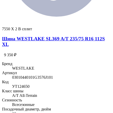
7550 X 2 В сплит
Шина WESTLAKE SL369 A/T 235/75 R16 112S
XL
9 350 ₽
Бренд
WESTLAKE
Артикул
03010440101G3576J101
Код
УТ124650
Класс шины
A/T All-Terrain
Сезонность
Всесезонные
Посадочный диаметр, дюйм