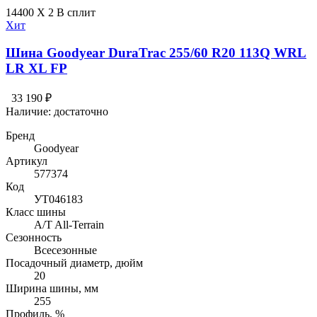
14400 X 2 В сплит
Хит
Шина Goodyear DuraTrac 255/60 R20 113Q WRL
LR XL FP
33 190 ₽
Наличие:
достаточно
Бренд
Goodyear
Артикул
577374
Код
УТ046183
Класс шины
A/T All-Terrain
Сезонность
Всесезонные
Посадочный диаметр, дюйм
20
Ширина шины, мм
255
Профиль, %