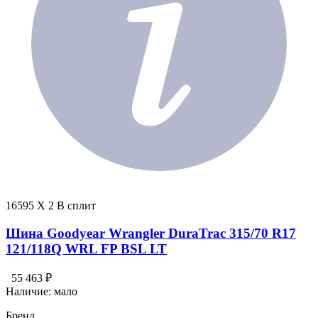
16595 X 2 В сплит
Шина Goodyear Wrangler DuraTrac 315/70 R17
121/118Q WRL FP BSL LT
55 463 ₽
Наличие:
мало
Бренд