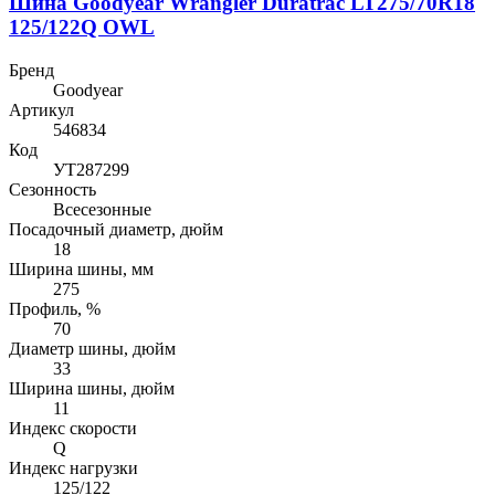
Шина Goodyear Wrangler Duratrac LT275/70R18
125/122Q OWL
Бренд
Goodyear
Артикул
546834
Код
УТ287299
Сезонность
Всесезонные
Посадочный диаметр, дюйм
18
Ширина шины, мм
275
Профиль, %
70
Диаметр шины, дюйм
33
Ширина шины, дюйм
11
Индекс скорости
Q
Индекс нагрузки
125/122