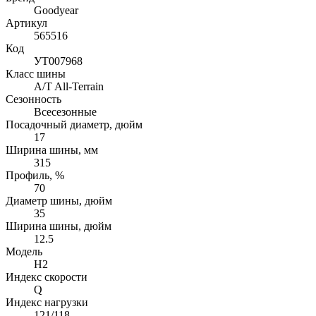
Goodyear
Артикул
565516
Код
УТ007968
Класс шины
A/T All-Terrain
Сезонность
Всесезонные
Посадочный диаметр, дюйм
17
Ширина шины, мм
315
Профиль, %
70
Диаметр шины, дюйм
35
Ширина шины, дюйм
12.5
Модель
H2
Индекс скорости
Q
Индекс нагрузки
121/118