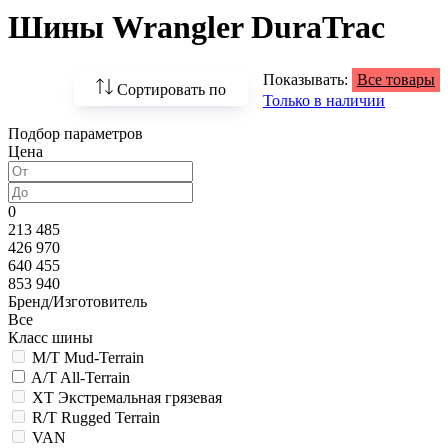
Шины Wrangler DuraTrac
Показывать:
Все товары
Сортировать по
Только в наличии
Подбор параметров
По возрастанию
Цена
цены
По убыванию цены
0
213 485
По наличию
426 970
640 455
По названию
853 940
Бренд/Изготовитель
По популярности
Все
Класс шины
M/T Mud-Terrain
A/T All-Terrain
XT Экстремальная грязевая
R/T Rugged Terrain
VAN