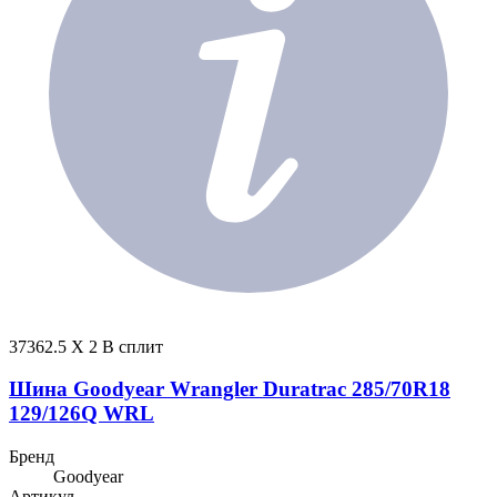
37362.5 X 2 В сплит
Шина Goodyear Wrangler Duratrac 285/70R18
129/126Q WRL
Бренд
Goodyear
Артикул