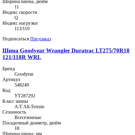
Ширина шины, дюйм
11
Индекс скорости
Q
Индекс нагрузки
113/110
Подписаться
Предзаказ
Шина Goodyear Wrangler Duratrac LT275/70R18
121/118R WRL
Бренд
Goodyear
Артикул
548249
Код
УТ287292
Класс шины
A/T All-Terrain
Сезонность
Всесезонные
Посадочный диаметр, дюйм
18
Ширина шины, мм