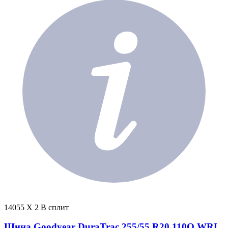
14055 X 2 В сплит
Шина Goodyear DuraTrac 255/55 R20 110Q WRL