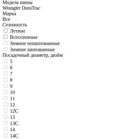
Модель шины
Wrangler DuraTrac
Марка
Все
Сезонность
Летние
Всесезонные
Зимние нешипованные
Зимние шипованные
Посадочный диаметр, дюйм
5
6
7
8
9
10
11
12
12C
13
13C
14
14C