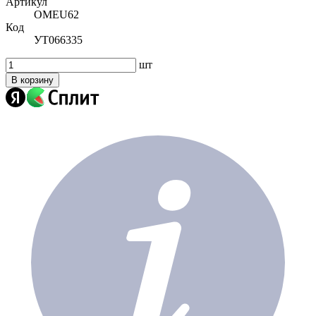
Артикул
OMEU62
Код
УТ066335
шт
В корзину