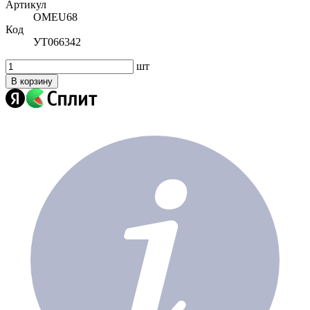
Артикул
OMEU68
Код
УТ066342
шт
В корзину