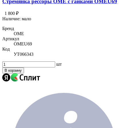
Стремянка рессоры OME с гайками OMEU69
1 800 ₽
Наличие:
мало
Бренд
OME
Артикул
OMEU69
Код
УТ066343
шт
В корзину