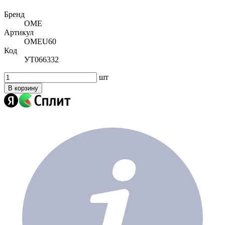
Бренд
OME
Артикул
OMEU60
Код
УТ066332
шт
В корзину