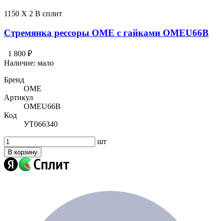
1150 X 2 В сплит
Стремянка рессоры OME с гайками OMEU66B
1 800 ₽
Наличие:
мало
Бренд
OME
Артикул
OMEU66B
Код
УТ066340
шт
В корзину