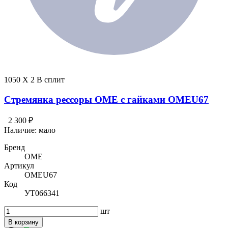
1050 X 2 В сплит
Стремянка рессоры OME с гайками OMEU67
2 300 ₽
Наличие:
мало
Бренд
OME
Артикул
OMEU67
Код
УТ066341
шт
В корзину