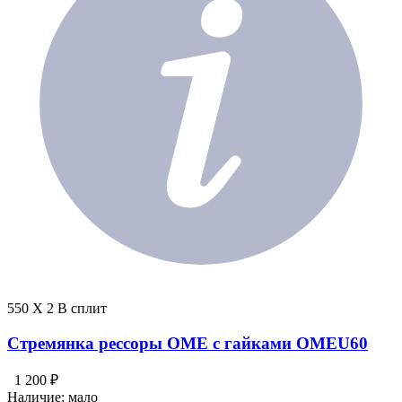
550 X 2 В сплит
Стремянка рессоры OME с гайками OMEU60
1 200 ₽
Наличие:
мало