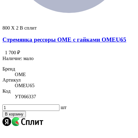
800 X 2 В сплит
Стремянка рессоры OME с гайками OMEU65
1 700 ₽
Наличие:
мало
Бренд
OME
Артикул
OMEU65
Код
УТ066337
шт
В корзину