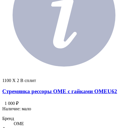
1100 X 2 В сплит
Стремянка рессоры OME с гайками OMEU62
1 000 ₽
Наличие:
мало
Бренд
OME