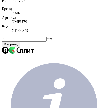
Наличие:
мало
Бренд
OME
Артикул
OMEU79
Код
УТ066349
шт
В корзину