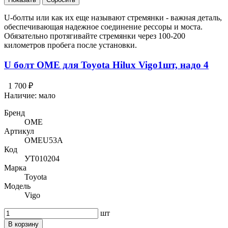
U-болты или как их еще называют стремянки - важная деталь,
обеспечивающая надежное соединение рессоры и моста.
Обязательно протягивайте стремянки через 100-200
километров пробега после установки.
U болт OME для Toyota Hilux Vigo1шт, надо 4
1 700 ₽
Наличие:
мало
Бренд
OME
Артикул
OMEU53A
Код
УТ010204
Марка
Toyota
Модель
Vigo
шт
В корзину