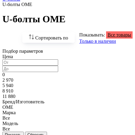
U-болты OME
U-болты OME
Показывать:
Все товары
Сортировать по
Только в наличии
Подбор параметров
По возрастанию
Цена
цены
По убыванию цены
0
2 970
По наличию
5 940
8 910
По названию
11 880
Бренд/Изготовитель
По популярности
OME
Марка
Все
Модель
Все