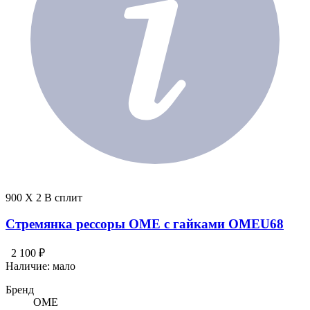
900 X 2 В сплит
Стремянка рессоры OME с гайками OMEU68
2 100 ₽
Наличие:
мало
Бренд
OME