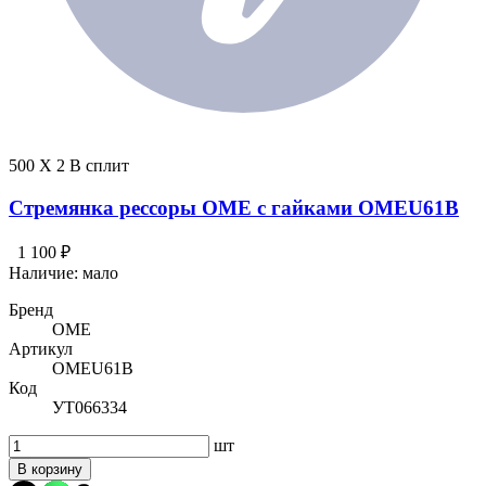
500 X 2 В сплит
Стремянка рессоры OME с гайками OMEU61B
1 100 ₽
Наличие:
мало
Бренд
OME
Артикул
OMEU61B
Код
УТ066334
шт
В корзину