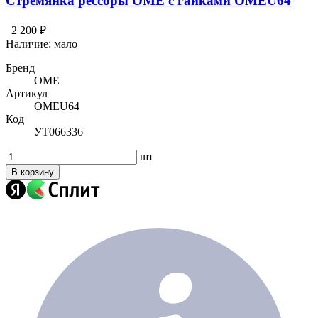
Стремянка рессоры OME с гайками OMEU64
2 200 ₽
Наличие:
мало
Бренд
OME
Артикул
OMEU64
Код
УТ066336
шт
В корзину