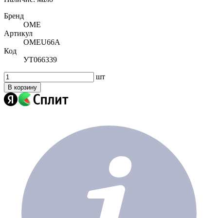
Бренд
OME
Артикул
OMEU66A
Код
УТ066339
шт
В корзину