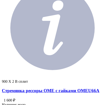
900 X 2 В сплит
Стремянка рессоры OME с гайками OMEU66A
1 600 ₽
Наличие:
мало