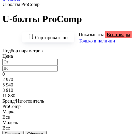
U-болты ProComp
U-болты ProComp
Показывать:
Все товары
Сортировать по
Только в наличии
Подбор параметров
По возрастанию
Цена
цены
По убыванию цены
0
2 970
По наличию
5 940
8 910
По названию
11 880
Бренд/Изготовитель
По популярности
ProComp
Марка
Все
Модель
Все