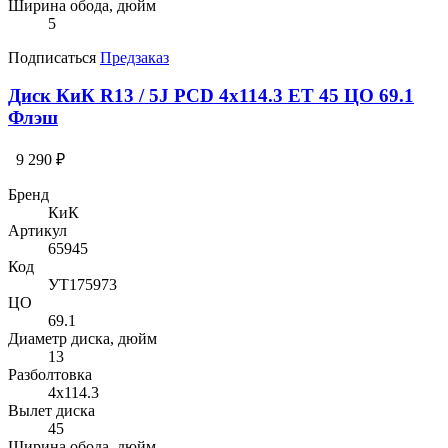
Ширина обода, дюйм
5
Подписаться
Предзаказ
Диск КиК R13 / 5J PCD 4x114.3 ЕТ 45 ЦО 69.1
Флэш
9 290 ₽
Бренд
КиК
Артикул
65945
Код
УТ175973
ЦО
69.1
Диаметр диска, дюйм
13
Разболтовка
4x114.3
Вылет диска
45
Ширина обода, дюйм