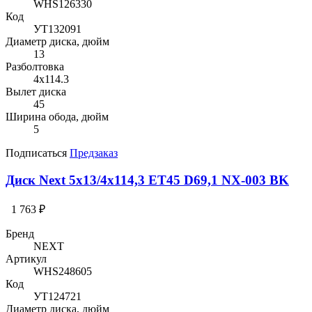
WHS126330
Код
УТ132091
Диаметр диска, дюйм
13
Разболтовка
4x114.3
Вылет диска
45
Ширина обода, дюйм
5
Подписаться
Предзаказ
Диск Next 5x13/4x114,3 ET45 D69,1 NX-003 BK
1 763 ₽
Бренд
NEXT
Артикул
WHS248605
Код
УТ124721
Диаметр диска, дюйм