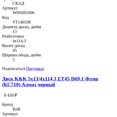
СКАД
Артикул
WHS091096
Код
УТ140338
Диаметр диска, дюйм
13
Разболтовка
4x114.3
Вылет диска
45
Ширина обода, дюйм
5
Подписаться
Предзаказ
Диск K&K 5x13/4x114,3 ET45 D69,1 Флэш
(КС710) Алмаз черный
8 430 ₽
Бренд
КиК
Артикул