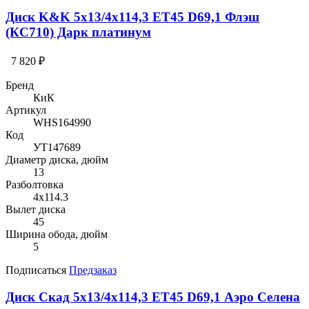
Диск K&K 5x13/4x114,3 ET45 D69,1 Флэш
(КС710) Дарк платинум
7 820 ₽
Бренд
КиК
Артикул
WHS164990
Код
УТ147689
Диаметр диска, дюйм
13
Разболтовка
4x114.3
Вылет диска
45
Ширина обода, дюйм
5
Подписаться
Предзаказ
Диск Скад 5x13/4x114,3 ET45 D69,1 Аэро Селена