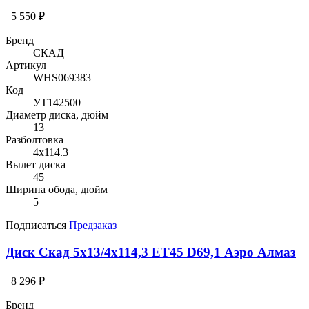
5 550 ₽
Бренд
СКАД
Артикул
WHS069383
Код
УТ142500
Диаметр диска, дюйм
13
Разболтовка
4x114.3
Вылет диска
45
Ширина обода, дюйм
5
Подписаться
Предзаказ
Диск Скад 5x13/4x114,3 ET45 D69,1 Аэро Алмаз
8 296 ₽
Бренд