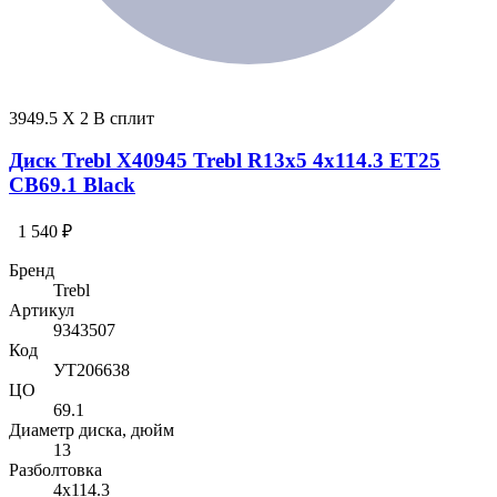
3949.5 X 2 В сплит
Диск Trebl X40945 Trebl R13x5 4x114.3 ET25
CB69.1 Black
1 540 ₽
Бренд
Trebl
Артикул
9343507
Код
УТ206638
ЦО
69.1
Диаметр диска, дюйм
13
Разболтовка
4x114.3