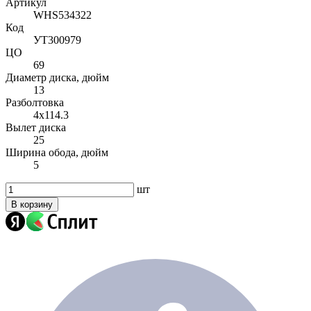
Артикул
WHS534322
Код
УТ300979
ЦО
69
Диаметр диска, дюйм
13
Разболтовка
4x114.3
Вылет диска
25
Ширина обода, дюйм
5
шт
В корзину