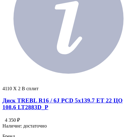
4110 X 2 В сплит
Диск TREBL R16 / 6J PCD 5x139.7 ЕТ 22 ЦО
108.6 LT2883D_P
4 350 ₽
Наличие:
достаточно
Бренд