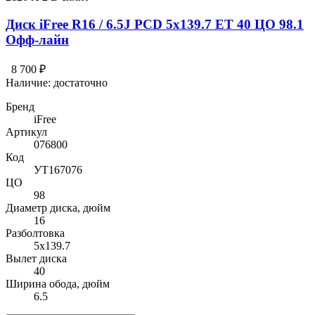
Диск iFree R16 / 6.5J PCD 5x139.7 ЕТ 40 ЦО 98.1
Офф-лайн
8 700 ₽
Наличие:
достаточно
Бренд
iFree
Артикул
076800
Код
УТ167076
ЦО
98
Диаметр диска, дюйм
16
Разболтовка
5x139.7
Вылет диска
40
Ширина обода, дюйм
6.5