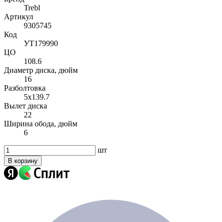
Trebl
Артикул
9305745
Код
УТ179990
ЦО
108.6
Диаметр диска, дюйм
16
Разболтовка
5x139.7
Вылет диска
22
Ширина обода, дюйм
6
шт
В корзину