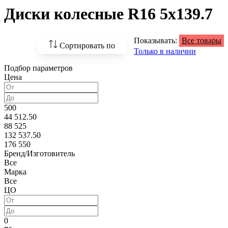
Диски колесные R16 5x139.7
Показывать:
Все товары
Сортировать по
Только в наличии
Подбор параметров
По возрастанию
Цена
цены
По убыванию цены
500
44 512.50
По наличию
88 525
132 537.50
По названию
176 550
Бренд/Изготовитель
По популярности
Все
Марка
Все
ЦО
0