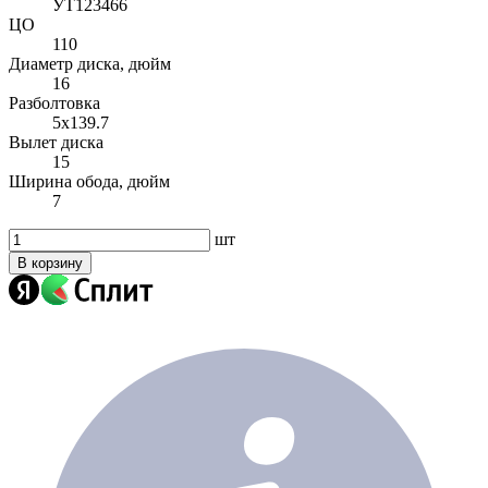
УТ123466
ЦО
110
Диаметр диска, дюйм
16
Разболтовка
5x139.7
Вылет диска
15
Ширина обода, дюйм
7
шт
В корзину