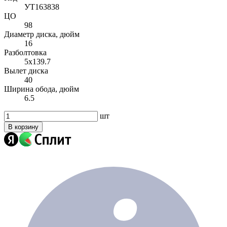
УТ163838
ЦО
98
Диаметр диска, дюйм
16
Разболтовка
5x139.7
Вылет диска
40
Ширина обода, дюйм
6.5
шт
В корзину