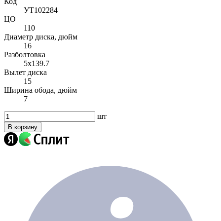
Код
УТ102284
ЦО
110
Диаметр диска, дюйм
16
Разболтовка
5x139.7
Вылет диска
15
Ширина обода, дюйм
7
шт
В корзину