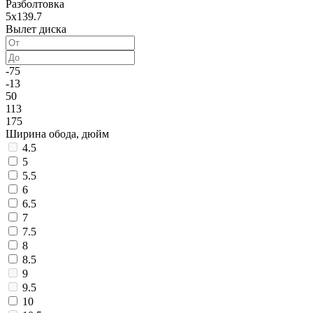
Разболтовка
5x139.7
Вылет диска
-75
-13
50
113
175
Ширина обода, дюйм
4.5
5
5.5
6
6.5
7
7.5
8
8.5
9
9.5
10