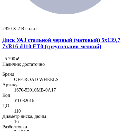
2950 X 2 В сплит
Диск УАЗ стальной черный (матовый) 5x139,7
7xR16 d110 ET0 (треугольник мелкий)
5 700 ₽
Наличие:
достаточно
Бренд
OFF-ROAD WHEELS
Артикул
1670-53910MB-0A17
Код
УТ032616
ЦО
110
Диаметр диска, дюйм
16
Разболтовка