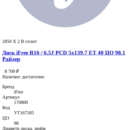
2850 X 2 В сплит
Диск iFree R16 / 6.5J PCD 5x139.7 ЕТ 40 ЦО 98.1
Райдер
8 700 ₽
Наличие:
достаточно
Бренд
iFree
Артикул
176800
Код
УТ167185
ЦО
98
Диаметр диска, дюйм