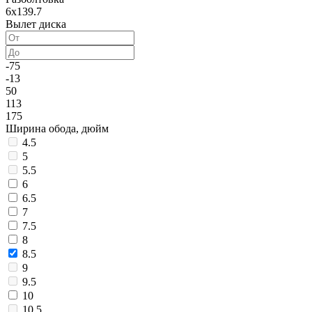
6x139.7
Вылет диска
-75
-13
50
113
175
Ширина обода, дюйм
4.5
5
5.5
6
6.5
7
7.5
8
8.5
9
9.5
10
10.5