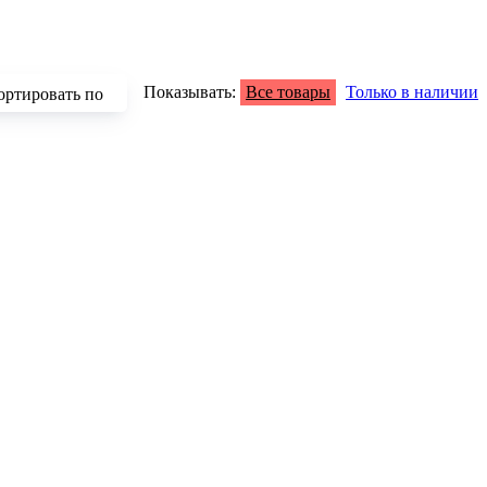
Показывать:
Все товары
Только в наличии
ортировать по
зрастанию
быванию цены
аличию
азванию
опулярности