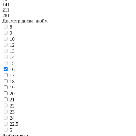
141
211
281
Диаметр диска, дюйм
8
9
10
12
13
14
15
16
17
18
19
20
21
22
23
24
22,5
5
Разболтовка