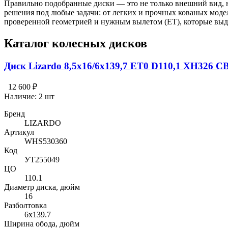
Правильно подобранные диски — это не только внешний вид, но
решения под любые задачи: от легких и прочных кованых моде
проверенной геометрией и нужным вылетом (ET), которые выде
Каталог колесных дисков
Диск Lizardo 8,5x16/6x139,7 ET0 D110,1 XH326 CB
12 600 ₽
Наличие:
2 шт
Бренд
LIZARDO
Артикул
WHS530360
Код
УТ255049
ЦО
110.1
Диаметр диска, дюйм
16
Разболтовка
6x139.7
Ширина обода, дюйм