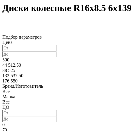
Диски колесные R16x8.5 6x139
Подбор параметров
Цена
500
44 512.50
88 525
132 537.50
176 550
Бренд/Изготовитель
Все
Марка
Все
ЦО
0
70