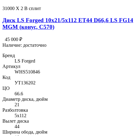
31000 X 2 В сплит
Диск LS Forged 10x21/5x112 ET44 D66,6 LS FG14
MGM (конус, C570)
45 000 ₽
Наличие:
достаточно
Бренд
LS Forged
Артикул
WHS510846
Код
УТ136202
ЦО
66.6
Диаметр диска, дюйм
21
Разболтовка
5x112
Вылет диска
44
Ширина обода, дюйм