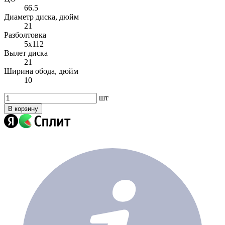
66.5
Диаметр диска, дюйм
21
Разболтовка
5x112
Вылет диска
21
Ширина обода, дюйм
10
шт
В корзину