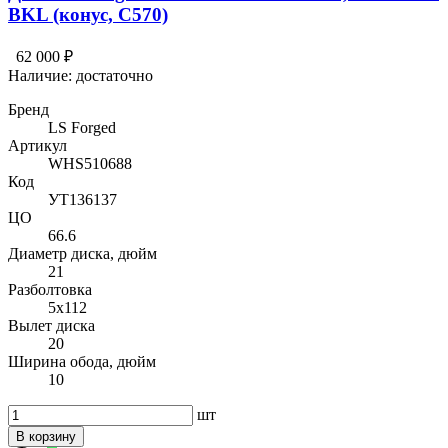
BKL (конус, C570)
62 000 ₽
Наличие:
достаточно
Бренд
LS Forged
Артикул
WHS510688
Код
УТ136137
ЦО
66.6
Диаметр диска, дюйм
21
Разболтовка
5x112
Вылет диска
20
Ширина обода, дюйм
10
шт
В корзину