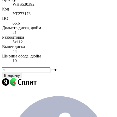
WHS530392
Код
УТ273173
ЦО
66.6
Диаметр диска, дюйм
21
Разболтовка
5x112
Вылет диска
44
Ширина обода, дюйм
10
шт
В корзину