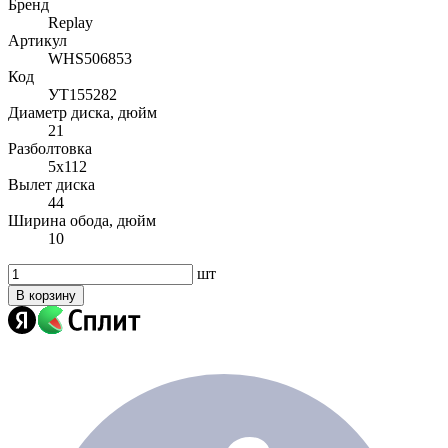
Бренд
Replay
Артикул
WHS506853
Код
УТ155282
Диаметр диска, дюйм
21
Разболтовка
5x112
Вылет диска
44
Ширина обода, дюйм
10
шт
В корзину