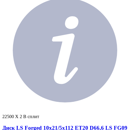
22500 X 2 В сплит
Диск LS Forged 10x21/5x112 ET20 D66,6 LS FG09