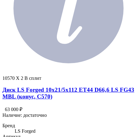
10570 X 2 В сплит
Диск LS Forged 10x21/5x112 ET44 D66,6 LS FG43
MBL (конус, C570)
63 000 ₽
Наличие:
достаточно
Бренд
LS Forged
Артикул