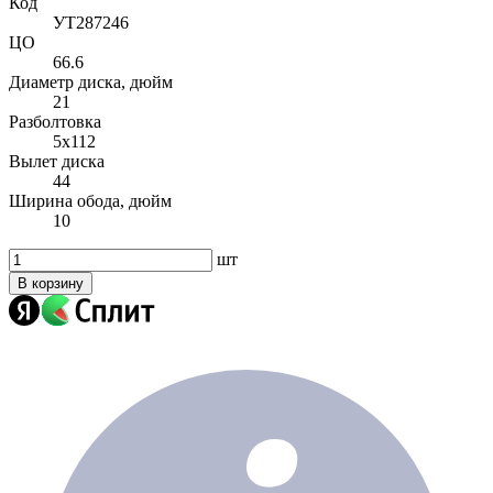
Код
УТ287246
ЦО
66.6
Диаметр диска, дюйм
21
Разболтовка
5x112
Вылет диска
44
Ширина обода, дюйм
10
шт
В корзину