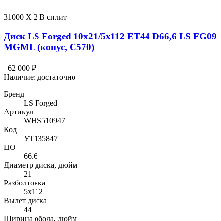
31000 X 2 В сплит
Диск LS Forged 10x21/5x112 ET44 D66,6 LS FG09
MGML (конус, C570)
62 000 ₽
Наличие:
достаточно
Бренд
LS Forged
Артикул
WHS510947
Код
УТ135847
ЦО
66.6
Диаметр диска, дюйм
21
Разболтовка
5x112
Вылет диска
44
Ширина обода, дюйм