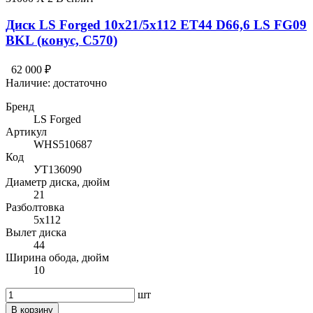
Диск LS Forged 10x21/5x112 ET44 D66,6 LS FG09
BKL (конус, C570)
62 000 ₽
Наличие:
достаточно
Бренд
LS Forged
Артикул
WHS510687
Код
УТ136090
Диаметр диска, дюйм
21
Разболтовка
5x112
Вылет диска
44
Ширина обода, дюйм
10
шт
В корзину