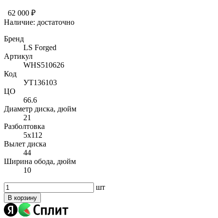
62 000 ₽
Наличие:
достаточно
Бренд
LS Forged
Артикул
WHS510626
Код
УТ136103
ЦО
66.6
Диаметр диска, дюйм
21
Разболтовка
5x112
Вылет диска
44
Ширина обода, дюйм
10
шт
В корзину