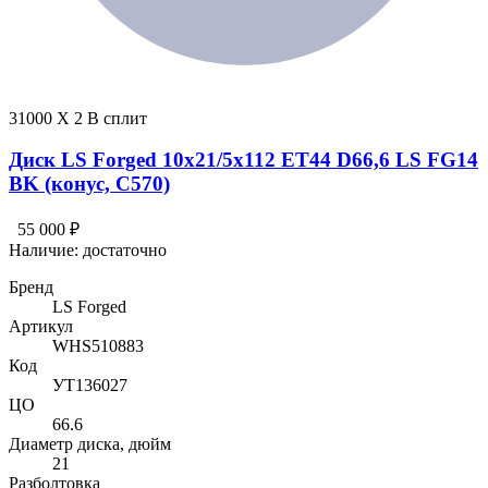
31000 X 2 В сплит
Диск LS Forged 10x21/5x112 ET44 D66,6 LS FG14
BK (конус, C570)
55 000 ₽
Наличие:
достаточно
Бренд
LS Forged
Артикул
WHS510883
Код
УТ136027
ЦО
66.6
Диаметр диска, дюйм
21
Разболтовка