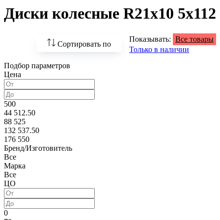
Диски колесные R21x10 5x112
Показывать:
Все товары
Сортировать по
Только в наличии
Подбор параметров
По возрастанию
Цена
цены
По убыванию цены
500
44 512.50
По наличию
88 525
132 537.50
По названию
176 550
Бренд/Изготовитель
По популярности
Все
Марка
Все
ЦО
0