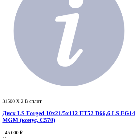
31500 X 2 В сплит
Диск LS Forged 10x21/5x112 ET52 D66,6 LS FG14
MGM (конус, C570)
45 000 ₽