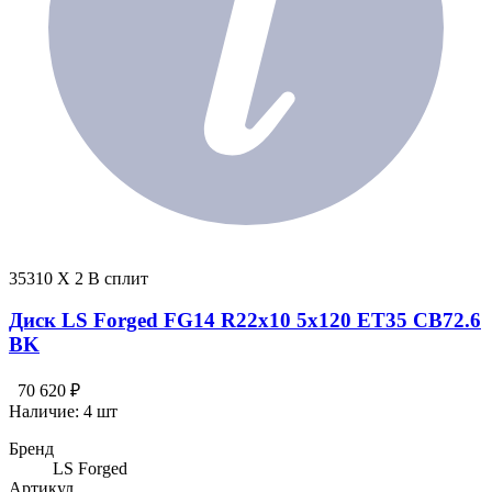
35310 X 2 В сплит
Диск LS Forged FG14 R22x10 5x120 ET35 CB72.6
BK
70 620 ₽
Наличие:
4 шт
Бренд
LS Forged
Артикул