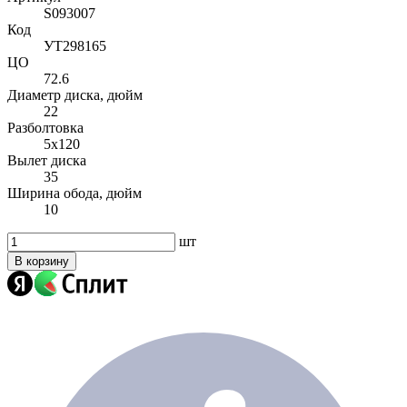
S093007
Код
УТ298165
ЦО
72.6
Диаметр диска, дюйм
22
Разболтовка
5x120
Вылет диска
35
Ширина обода, дюйм
10
шт
В корзину