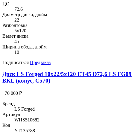
ЦО
72.6
Диаметр диска, дюйм
22
Разболтовка
5x120
Вылет диска
45
Ширина обода, дюйм
10
Подписаться
Предзаказ
Диск LS Forged 10x22/5x120 ET45 D72,6 LS FG09
BKL (конус, C570)
70 000 ₽
Бренд
LS Forged
Артикул
WHS510682
Код
УТ135788