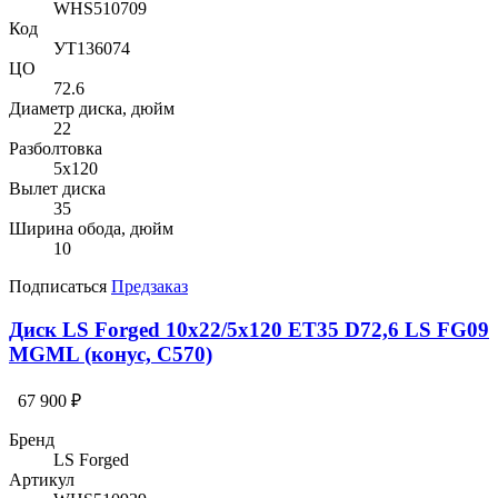
WHS510709
Код
УТ136074
ЦО
72.6
Диаметр диска, дюйм
22
Разболтовка
5x120
Вылет диска
35
Ширина обода, дюйм
10
Подписаться
Предзаказ
Диск LS Forged 10x22/5x120 ET35 D72,6 LS FG09
MGML (конус, C570)
67 900 ₽
Бренд
LS Forged
Артикул