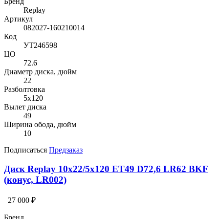
Бренд
Replay
Артикул
082027-160210014
Код
УТ246598
ЦО
72.6
Диаметр диска, дюйм
22
Разболтовка
5x120
Вылет диска
49
Ширина обода, дюйм
10
Подписаться
Предзаказ
Диск Replay 10x22/5x120 ET49 D72,6 LR62 BKF
(конус, LR002)
27 000 ₽
Бренд