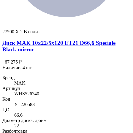
27500 X 2 В сплит
Диск MAK 10x22/5x120 ET21 D66,6 Speciale
Black mirror
67 275 ₽
Наличие:
4 шт
Бренд
MAK
Артикул
WHS526740
Код
УТ226588
ЦО
66.6
Диаметр диска, дюйм
22
Разболтовка