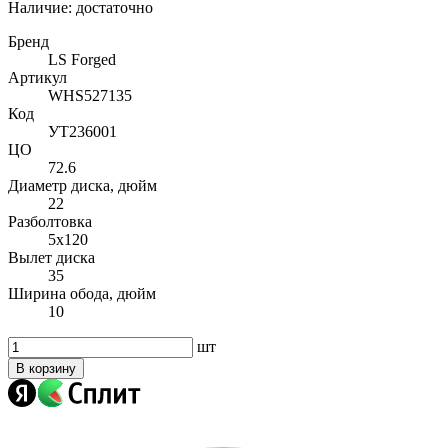
Наличие:
достаточно
Бренд
LS Forged
Артикул
WHS527135
Код
УТ236001
ЦО
72.6
Диаметр диска, дюйм
22
Разболтовка
5x120
Вылет диска
35
Ширина обода, дюйм
10
шт
В корзину