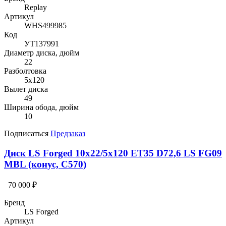
Replay
Артикул
WHS499985
Код
УТ137991
Диаметр диска, дюйм
22
Разболтовка
5x120
Вылет диска
49
Ширина обода, дюйм
10
Подписаться
Предзаказ
Диск LS Forged 10x22/5x120 ET35 D72,6 LS FG09
MBL (конус, C570)
70 000 ₽
Бренд
LS Forged
Артикул