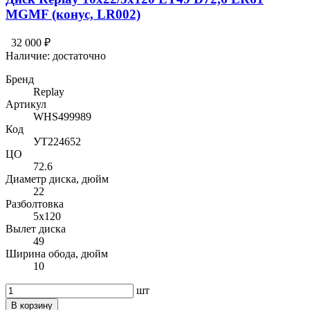
MGMF (конус, LR002)
32 000 ₽
Наличие:
достаточно
Бренд
Replay
Артикул
WHS499989
Код
УТ224652
ЦО
72.6
Диаметр диска, дюйм
22
Разболтовка
5x120
Вылет диска
49
Ширина обода, дюйм
10
шт
В корзину