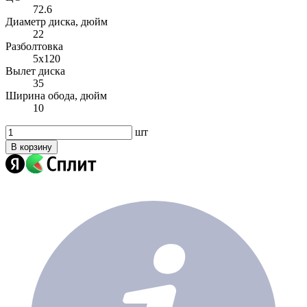
72.6
Диаметр диска, дюйм
22
Разболтовка
5x120
Вылет диска
35
Ширина обода, дюйм
10
шт
В корзину