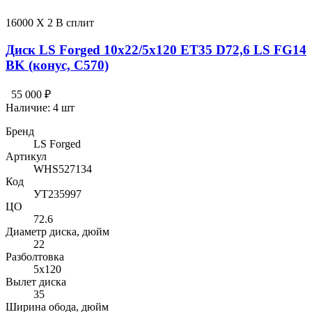
16000 X 2 В сплит
Диск LS Forged 10x22/5x120 ET35 D72,6 LS FG14
BK (конус, C570)
55 000 ₽
Наличие:
4 шт
Бренд
LS Forged
Артикул
WHS527134
Код
УТ235997
ЦО
72.6
Диаметр диска, дюйм
22
Разболтовка
5x120
Вылет диска
35
Ширина обода, дюйм