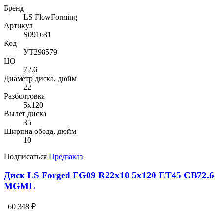
Бренд
LS FlowForming
Артикул
S091631
Код
УТ298579
ЦО
72.6
Диаметр диска, дюйм
22
Разболтовка
5x120
Вылет диска
35
Ширина обода, дюйм
10
Подписаться
Предзаказ
Диск LS Forged FG09 R22x10 5x120 ET45 CB72.6
MGML
60 348 ₽