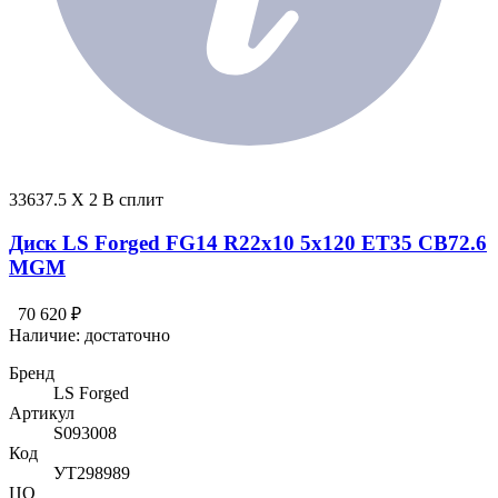
33637.5 X 2 В сплит
Диск LS Forged FG14 R22x10 5x120 ET35 CB72.6
MGM
70 620 ₽
Наличие:
достаточно
Бренд
LS Forged
Артикул
S093008
Код
УТ298989
ЦО