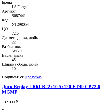
Бренд
LS Forged
Артикул
S087441
Код
УТ298054
ЦО
72.6
Диаметр диска, дюйм
22
Разболтовка
5x120
Вылет диска
45
Ширина обода, дюйм
10
Подписаться
Предзаказ
Диск Replay LR61 R22x10 5x120 ET49 CB72.6
MGMF
32 000 ₽