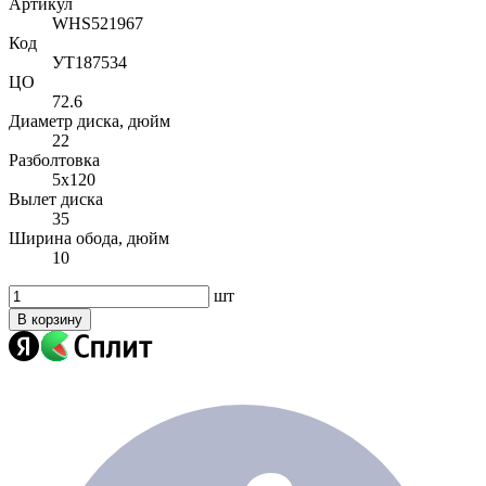
Артикул
WHS521967
Код
УТ187534
ЦО
72.6
Диаметр диска, дюйм
22
Разболтовка
5x120
Вылет диска
35
Ширина обода, дюйм
10
шт
В корзину