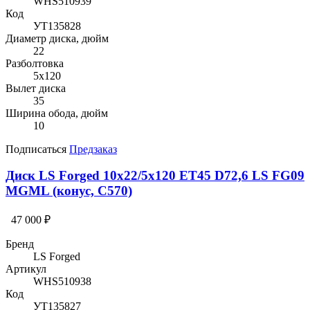
WHS510939
Код
УТ135828
Диаметр диска, дюйм
22
Разболтовка
5x120
Вылет диска
35
Ширина обода, дюйм
10
Подписаться
Предзаказ
Диск LS Forged 10x22/5x120 ET45 D72,6 LS FG09
MGML (конус, C570)
47 000 ₽
Бренд
LS Forged
Артикул
WHS510938
Код
УТ135827