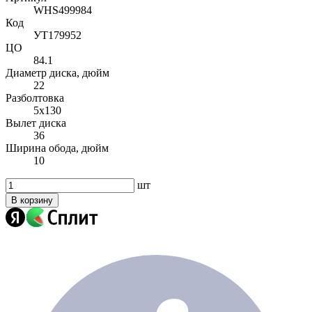
WHS499984
Код
УТ179952
ЦО
84.1
Диаметр диска, дюйм
22
Разболтовка
5x130
Вылет диска
36
Ширина обода, дюйм
10
шт
В корзину