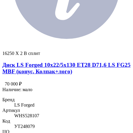
16250 X 2 В сплит
Диск LS Forged 10x22/5x130 ET28 D71,6 LS FG25
MBF (конус, Колпак+лого)
70 000 ₽
Наличие:
мало
Бренд
LS Forged
Артикул
WHS528107
Код
УТ248079
ЦО