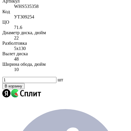
Артикул
WHS535358
Код
УТ309254
ЦО
71.6
Диаметр диска, дюйм
22
Разболтовка
5x130
Вылет диска
48
Ширина обода, дюйм
10
шт
В корзину