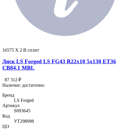
16575 X 2 В сплит
Диск LS Forged LS FG43 R22x10 5x130 ET36
CB84.1 MBL
87 312 ₽
Наличие:
достаточно
Бренд
LS Forged
Артикул
S093645
Код
УТ298998
ЦО