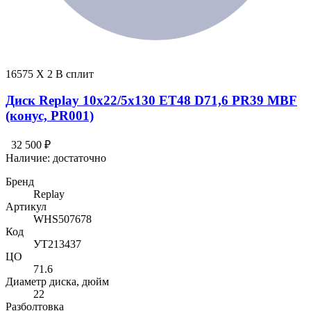
16575 X 2 В сплит
Диск Replay 10x22/5x130 ET48 D71,6 PR39 MBF
(конус, PR001)
32 500 ₽
Наличие:
достаточно
Бренд
Replay
Артикул
WHS507678
Код
УТ213437
ЦО
71.6
Диаметр диска, дюйм
22
Разболтовка