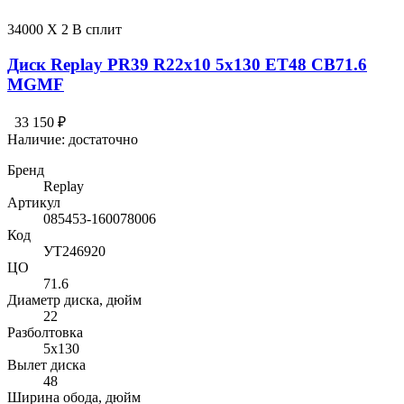
34000 X 2 В сплит
Диск Replay PR39 R22x10 5x130 ET48 CB71.6
MGMF
33 150 ₽
Наличие:
достаточно
Бренд
Replay
Артикул
085453-160078006
Код
УТ246920
ЦО
71.6
Диаметр диска, дюйм
22
Разболтовка
5x130
Вылет диска
48
Ширина обода, дюйм