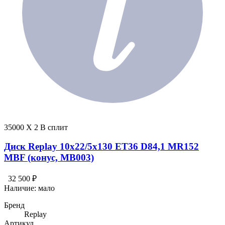
35000 X 2 В сплит
Диск Replay 10x22/5x130 ET36 D84,1 MR152
MBF (конус, MB003)
32 500 ₽
Наличие:
мало
Бренд
Replay
Артикул