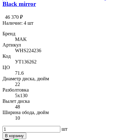
Black mirror
46 370 ₽
Наличие:
4 шт
Бренд
MAK
Артикул
WHS224236
Код
УТ136262
ЦО
71.6
Диаметр диска, дюйм
22
Разболтовка
5x130
Вылет диска
48
Ширина обода, дюйм
10
шт
В корзину