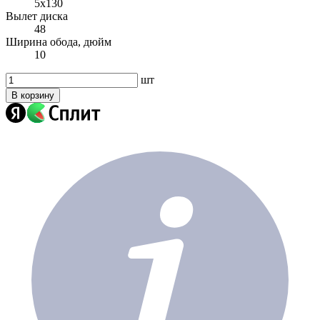
5x130
Вылет диска
48
Ширина обода, дюйм
10
шт
В корзину