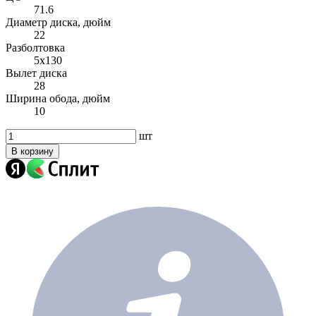
71.6
Диаметр диска, дюйм
22
Разболтовка
5x130
Вылет диска
28
Ширина обода, дюйм
10
шт
В корзину