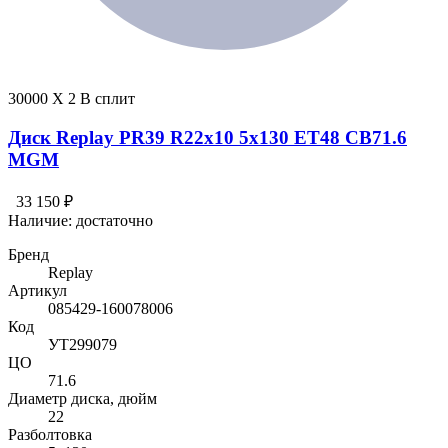
30000 X 2 В сплит
Диск Replay PR39 R22x10 5x130 ET48 CB71.6
MGM
33 150 ₽
Наличие:
достаточно
Бренд
Replay
Артикул
085429-160078006
Код
УТ299079
ЦО
71.6
Диаметр диска, дюйм
22
Разболтовка