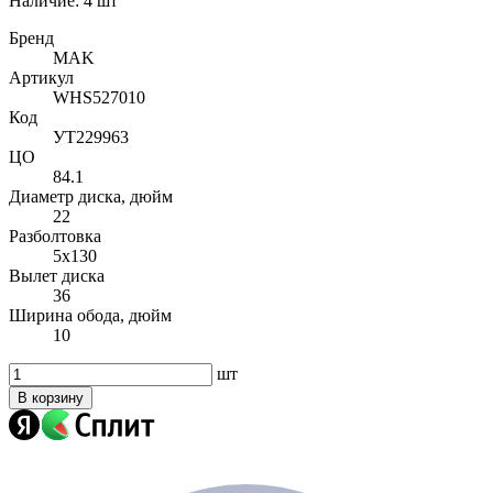
Наличие:
4 шт
Бренд
MAK
Артикул
WHS527010
Код
УТ229963
ЦО
84.1
Диаметр диска, дюйм
22
Разболтовка
5x130
Вылет диска
36
Ширина обода, дюйм
10
шт
В корзину