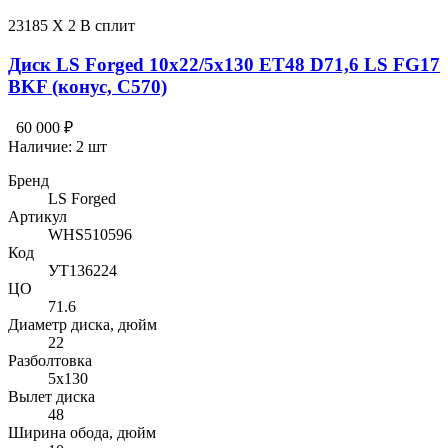
23185 X 2 В сплит
Диск LS Forged 10x22/5x130 ET48 D71,6 LS FG17
BKF (конус, C570)
60 000 ₽
Наличие:
2 шт
Бренд
LS Forged
Артикул
WHS510596
Код
УТ136224
ЦО
71.6
Диаметр диска, дюйм
22
Разболтовка
5x130
Вылет диска
48
Ширина обода, дюйм