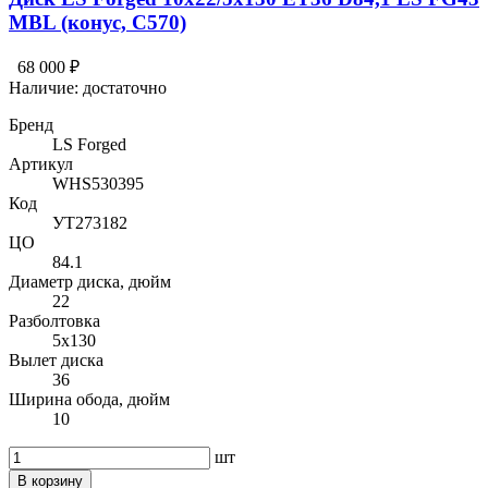
MBL (конус, C570)
68 000 ₽
Наличие:
достаточно
Бренд
LS Forged
Артикул
WHS530395
Код
УТ273182
ЦО
84.1
Диаметр диска, дюйм
22
Разболтовка
5x130
Вылет диска
36
Ширина обода, дюйм
10
шт
В корзину