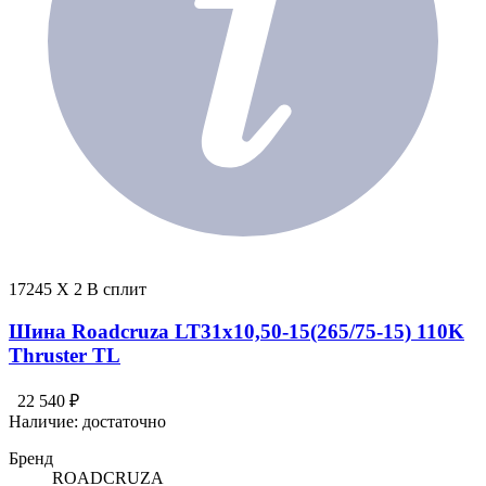
17245 X 2 В сплит
Шина Roadcruza LT31x10,50-15(265/75-15) 110K
Thruster TL
22 540 ₽
Наличие:
достаточно
Бренд
ROADCRUZA