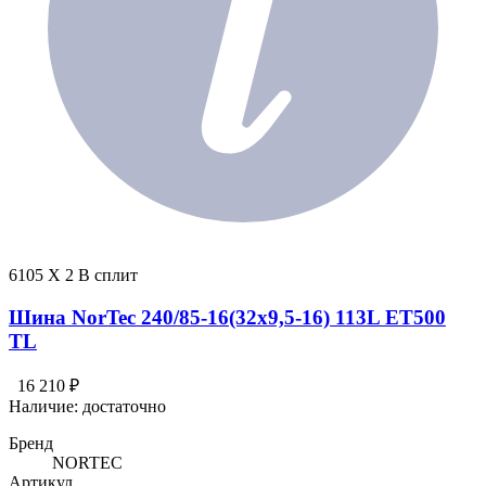
6105 X 2 В сплит
Шина NorTec 240/85-16(32x9,5-16) 113L ET500
TL
16 210 ₽
Наличие:
достаточно
Бренд
NORTEC
Артикул