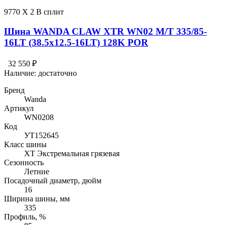
9770 X 2 В сплит
Шина WANDA CLAW XTR WN02 M/T 335/85-
16LT (38.5x12.5-16LT) 128K POR
32 550 ₽
Наличие:
достаточно
Бренд
Wanda
Артикул
WN0208
Код
УТ152645
Класс шины
XT Экстремальная грязевая
Сезонность
Летние
Посадочный диаметр, дюйм
16
Ширина шины, мм
335
Профиль, %