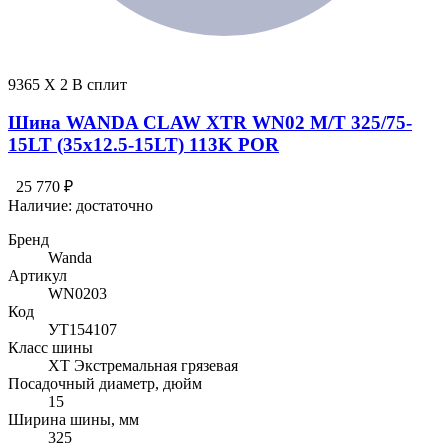
9365 X 2 В сплит
Шина WANDA CLAW XTR WN02 M/T 325/75-
15LT (35x12.5-15LT) 113K POR
25 770 ₽
Наличие:
достаточно
Бренд
Wanda
Артикул
WN0203
Код
УТ154107
Класс шины
XT Экстремальная грязевая
Посадочный диаметр, дюйм
15
Ширина шины, мм
325