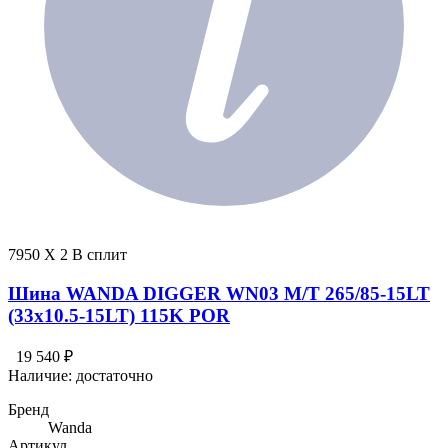
7950 X 2 В сплит
Шина WANDA DIGGER WN03 M/T 265/85-15LT
(33x10.5-15LT) 115K POR
19 540 ₽
Наличие:
достаточно
Бренд
Wanda
Артикул