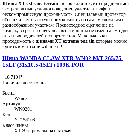
Шины XT extreme-terrain
- выбор для тех, кто предпочитает
экстремальные условия вождения, участие в трофи и
бескомпромиссную проходимость. Специальный протектор
обеспечивает высокую проходимость по самым сложным и
разнообразным участкам. Превосходное сцепление на
камнях, в грязи и снегу делают эти шины незаменимыми для
опытных водителей и спортсменов. Максимальная
проходимость с
ш
инами XT extreme-terrain
которые можно
купить в магазине willride.ru!
Шина WANDA CLAW XTR WN02 M/T 265/75-
15LT (31x10.5-15LT) 109K POR
18 710 ₽
Наличие:
достаточно
Бренд
Wanda
Артикул
WN0201
Код
УТ154106
Класс шины
XT Экстремальная грязевая