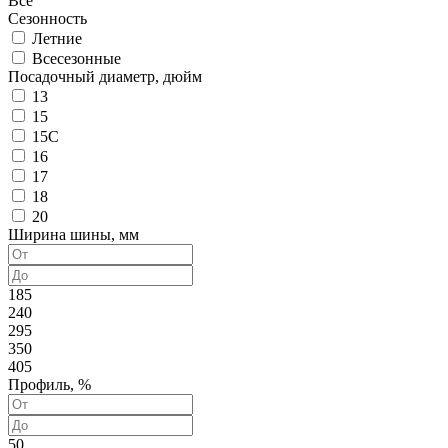
Все
Сезонность
Летние
Всесезонные
Посадочный диаметр, дюйм
13
15
15C
16
17
18
20
Ширина шины, мм
185
240
295
350
405
Профиль, %
50