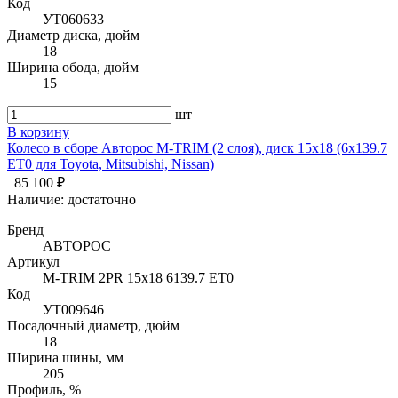
Код
УТ060633
Диаметр диска, дюйм
18
Ширина обода, дюйм
15
шт
В корзину
Колесо в сборе Авторос M-TRIM (2 слоя), диск 15х18 (6х139.7
ET0 для Toyota, Mitsubishi, Nissan)
85 100 ₽
Наличие:
достаточно
Бренд
АВТОРОС
Артикул
M-TRIM 2PR 15х18 6139.7 ET0
Код
УТ009646
Посадочный диаметр, дюйм
18
Ширина шины, мм
205
Профиль, %