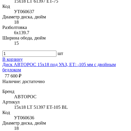
15х18 LT 61397 ET-75
Код
УТ060637
Диаметр диска, дюйм
18
Разболтовка
6x139.7
Ширина обода, дюйм
15
шт
В корзину
Диск АВТОРОС 15х18 под УАЗ, ЕТ: -105 мм с двойным
бедлоком
77 600 ₽
Наличие:
достаточно
Бренд
АВТОРОС
Артикул
15х18 LT 51397 ET-105 BL
Код
УТ060636
Диаметр диска, дюйм
18