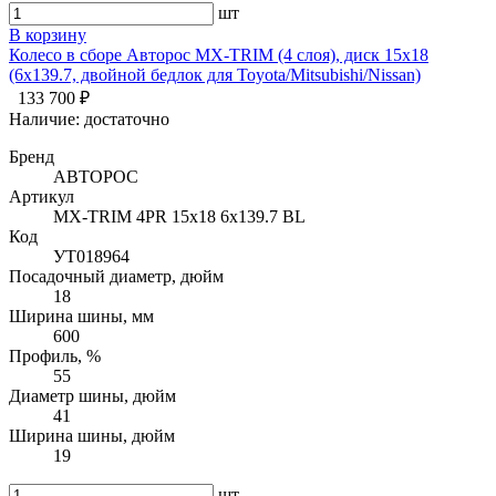
шт
В корзину
Колесо в сборе Авторос MX-TRIM (4 слоя), диск 15х18
(6х139.7, двойной бедлок для Toyota/Mitsubishi/Nissan)
133 700 ₽
Наличие:
достаточно
Бренд
АВТОРОС
Артикул
MX-TRIM 4PR 15х18 6x139.7 BL
Код
УТ018964
Посадочный диаметр, дюйм
18
Ширина шины, мм
600
Профиль, %
55
Диаметр шины, дюйм
41
Ширина шины, дюйм
19
шт