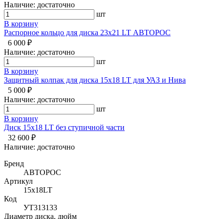
Наличие:
достаточно
По убыванию цены
шт
В корзину
По наличию
Распорное кольцо для диска 23х21 LT АВТОРОС
6 000 ₽
По названию
Наличие:
достаточно
шт
По популярности
В корзину
Защитный колпак для диска 15х18 LT для УАЗ и Нива
5 000 ₽
Наличие:
достаточно
шт
В корзину
Диск 15х18 LT без ступичной части
32 600 ₽
Наличие:
достаточно
Бренд
АВТОРОС
Артикул
15х18LT
Код
УТ313133
Диаметр диска, дюйм