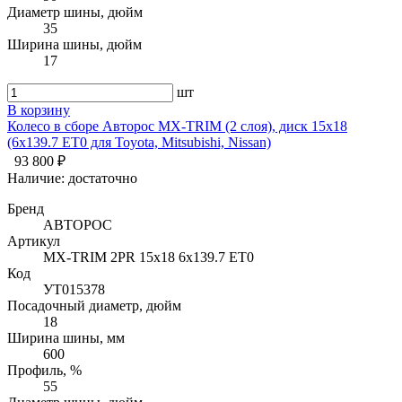
Диаметр шины, дюйм
35
Ширина шины, дюйм
17
шт
В корзину
Колесо в сборе Авторос MX-TRIM (2 слоя), диск 15х18
(6х139.7 ET0 для Toyota, Mitsubishi, Nissan)
93 800 ₽
Наличие:
достаточно
Бренд
АВТОРОС
Артикул
MX-TRIM 2PR 15х18 6x139.7 ET0
Код
УТ015378
Посадочный диаметр, дюйм
18
Ширина шины, мм
600
Профиль, %
55