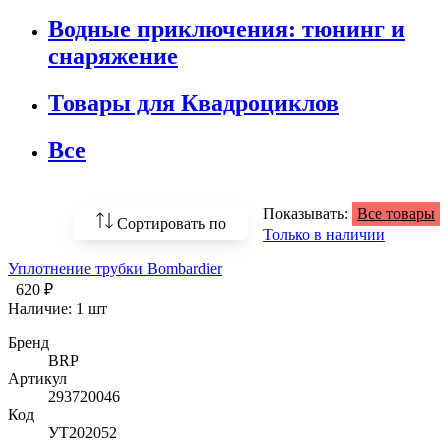
Водные приключения: тюнинг и
снаряжение
Товары для Квадроциклов
Все
Показывать:
Все товары
Сортировать по
Только в наличии
Уплотнение трубки Bombardier
По возрастанию
цены
620 ₽
Наличие:
1 шт
По убыванию цены
Бренд
BRP
По наличию
Артикул
293720046
По названию
Код
УТ202052
По популярности