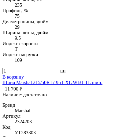
235
Профиль, %
75
Диаметр шины, дюйм
29
Ширина шины, дюйм
9.5
Индекс скорости
T
Индекс нагрузки
109
шт
В корзину
Шина Marshal 215/50R17 95T XL WI31 TL шип.
11 700 ₽
Наличие:
достаточно
Бренд
Marshal
Артикул
2324203
Код
УТ283303