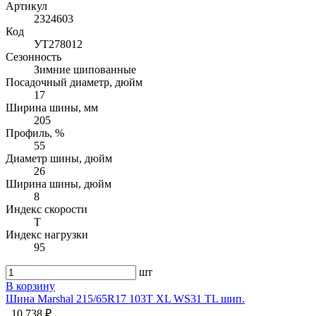
Артикул
2324603
Код
УТ278012
Сезонность
Зимние шипованные
Посадочный диаметр, дюйм
17
Ширина шины, мм
205
Профиль, %
55
Диаметр шины, дюйм
26
Ширина шины, дюйм
8
Индекс скорости
T
Индекс нагрузки
95
шт
В корзину
Шина Marshal 215/65R17 103T XL WS31 TL шип.
10 738 ₽