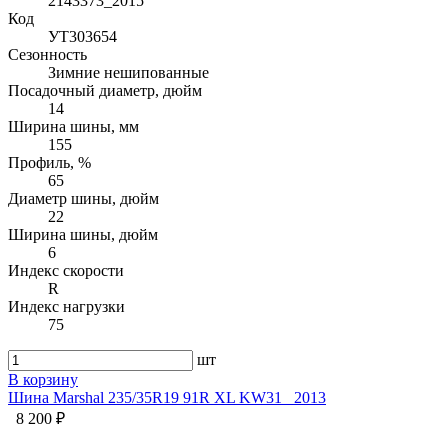
2143373_2015
Код
УТ303654
Сезонность
Зимние нешипованные
Посадочный диаметр, дюйм
14
Ширина шины, мм
155
Профиль, %
65
Диаметр шины, дюйм
22
Ширина шины, дюйм
6
Индекс скорости
R
Индекс нагрузки
75
шт
В корзину
Шина Marshal 235/35R19 91R XL KW31 _2013
8 200 ₽