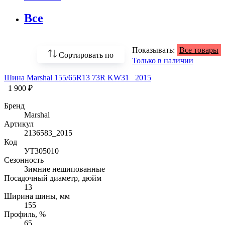
Все
Показывать:
Все товары
Сортировать по
Только в наличии
Шина Marshal 155/65R13 73R KW31 _2015
По возрастанию
цены
1 900 ₽
Бренд
По убыванию цены
Marshal
Артикул
По наличию
2136583_2015
Код
По названию
УТ305010
Сезонность
По популярности
Зимние нешипованные
Посадочный диаметр, дюйм
13
Ширина шины, мм
155
Профиль, %
65