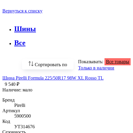
Вернуться к списку
Шины
Все
Показывать:
Все товары
Сортировать по
Только в наличии
Шина Pirelli Formula 225/50R17 98W XL Rosso TL
По возрастанию
цены
9 540 ₽
Наличие:
мало
По убыванию цены
Бренд
Pirelli
По наличию
Артикул
5900500
По названию
Код
УТ314676
По популярности
Сезонность