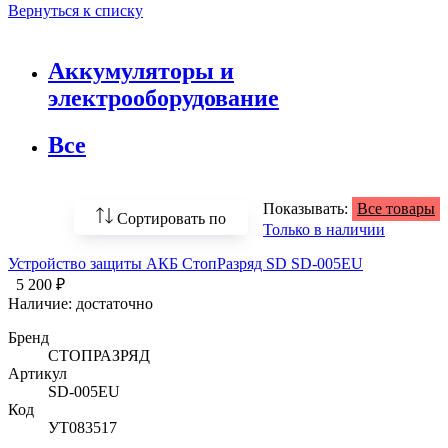
Вернуться к списку
Аккумуляторы и
электрооборудование
Все
Показывать:
Все товары
Сортировать по
Только в наличии
Устройство защиты АКБ СтопРазряд SD SD-005EU
По возрастанию
цены
5 200 ₽
Наличие:
достаточно
По убыванию цены
Бренд
СТОПРАЗРЯД
По наличию
Артикул
SD-005EU
По названию
Код
УТ083517
По популярности