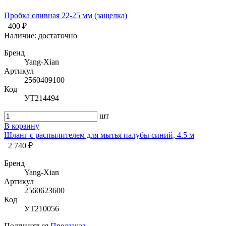
Пробка сливная 22-25 мм (защелка)
400 ₽
Наличие:
достаточно
Бренд
Yang-Xian
Артикул
2560409100
Код
УТ214494
шт
В корзину
Шланг с распылителем для мытья палубы синий, 4.5 м
2 740 ₽
Бренд
Yang-Xian
Артикул
2560623600
Код
УТ210056
Подписаться
Предзаказ