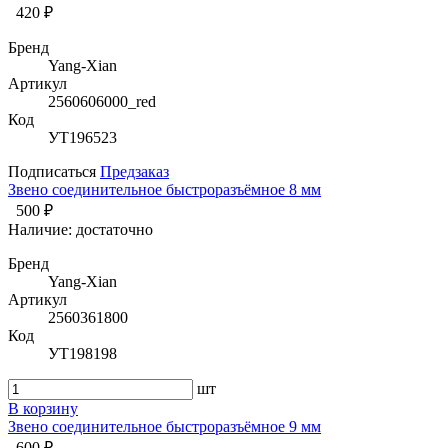
420 ₽
Бренд
Yang-Xian
Артикул
2560606000_red
Код
УТ196523
Подписаться
Предзаказ
Звено соединительное быстроразъёмное 8 мм
500 ₽
Наличие:
достаточно
Бренд
Yang-Xian
Артикул
2560361800
Код
УТ198198
шт
В корзину
Звено соединительное быстроразъёмное 9 мм
600 ₽