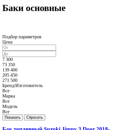
Баки основные
Подбор параметров
Цена
7 300
73 350
139 400
205 450
271 500
Бренд/Изготовитель
Все
Марка
Все
Модель
Все
Бак топливный Suzuki Jimny 3 Door 2018-