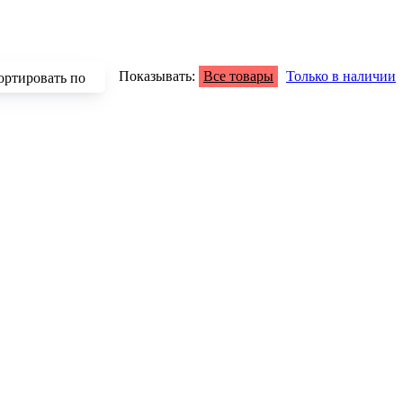
Показывать:
Все товары
Только в наличии
ортировать по
зрастанию
быванию цены
аличию
азванию
опулярности