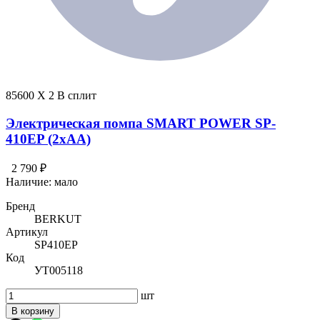
85600 X 2 В сплит
Электрическая помпа SMART POWER SP-
410EP (2xAA)
2 790 ₽
Наличие:
мало
Бренд
BERKUT
Артикул
SP410EP
Код
УТ005118
шт
В корзину