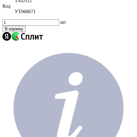
TAD112
Код
УТ068671
шт
В корзину