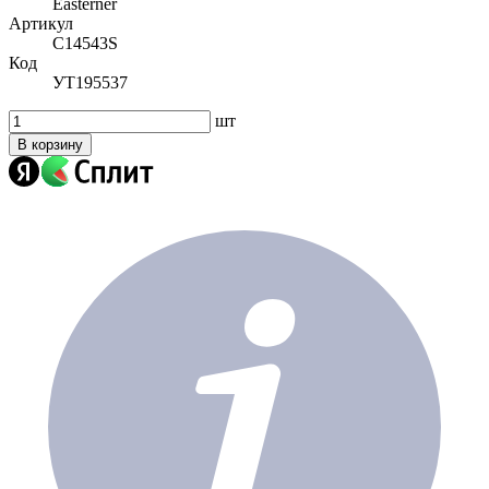
Easterner
Артикул
C14543S
Код
УТ195537
шт
В корзину