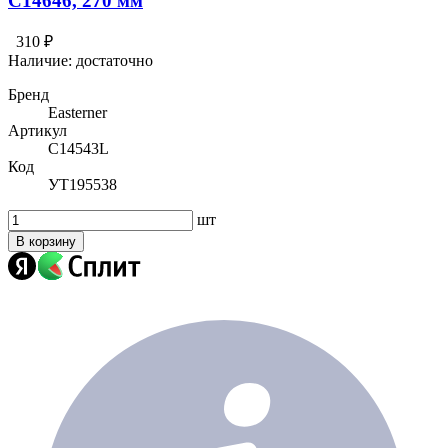
С14646, 270 мм
310 ₽
Наличие:
достаточно
Бренд
Easterner
Артикул
C14543L
Код
УТ195538
шт
В корзину