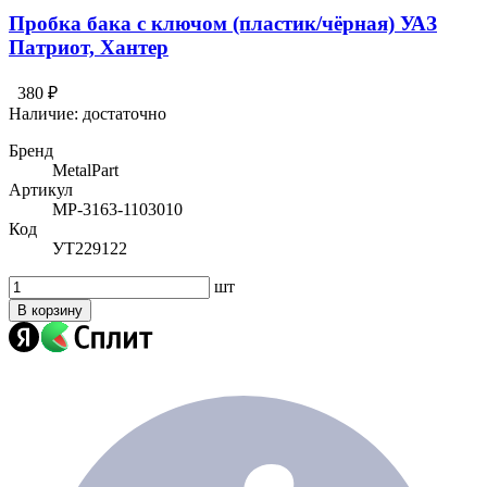
Пробка бака с ключом (пластик/чёрная) УАЗ
Патриот, Хантер
380 ₽
Наличие:
достаточно
Бренд
MetalPart
Артикул
МР-3163-1103010
Код
УТ229122
шт
В корзину