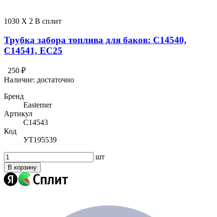
1030 X 2 В сплит
Трубка забора топлива для баков: C14540,
C14541, EC25
250 ₽
Наличие:
достаточно
Бренд
Easterner
Артикул
C14543
Код
УТ195539
шт
В корзину