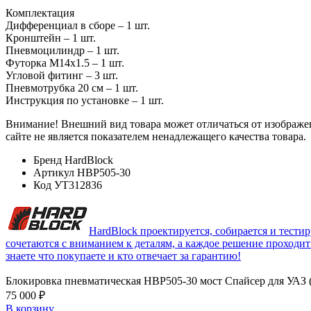
Комплектация
Дифференциал в сборе – 1 шт.
Кронштейн – 1 шт.
Пневмоцилиндр – 1 шт.
Футорка М14х1.5 – 1 шт.
Угловой фитинг – 3 шт.
Пневмотрубка 20 см – 1 шт.
Инструкция по установке – 1 шт.
Внимание! Внешний вид товара может отличаться от изображен
сайте не является показателем ненадлежащего качества товара.
Бренд
HardBlock
Артикул
HBP505-30
Код
УТ312836
HardBlock проектируется, собирается и тести
сочетаются с вниманием к деталям, а каждое решение проходит ч
знаете что покупаете и кто отвечает за гарантию!
Блокировка пневматическая HBP505-30 мост Спайсер для УАЗ 
75 000 ₽
В корзину