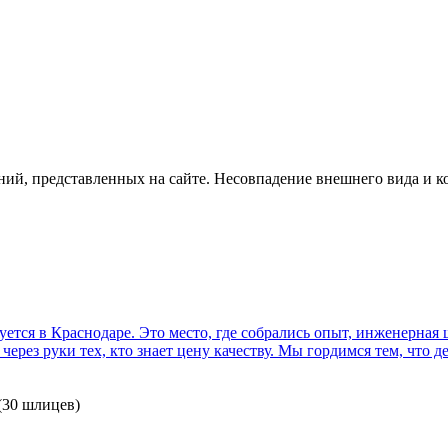
ий, представленных на сайте. Несовпадение внешнего вида и к
руется в Краснодаре. Это место, где собрались опыт, инженерна
ерез руки тех, кто знает цену качеству. Мы гордимся тем, что д
(30 шлицев)