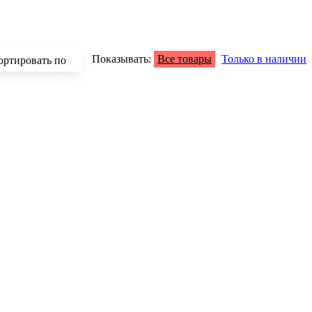
Показывать:
Все товары
Только в наличии
ортировать по
зрастанию
быванию цены
аличию
азванию
опулярности