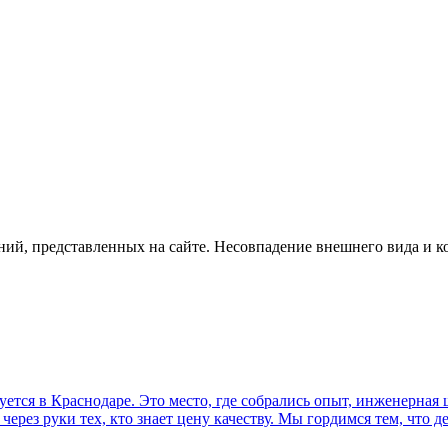
ий, представленных на сайте. Несовпадение внешнего вида и к
руется в Краснодаре. Это место, где собрались опыт, инженерна
ерез руки тех, кто знает цену качеству. Мы гордимся тем, что д