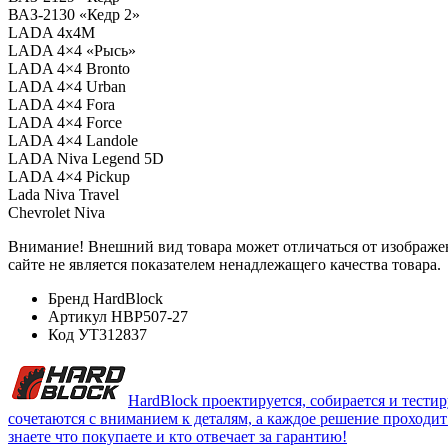
ВАЗ-2130 «Кедр 2»
LADA 4x4M
LADA 4×4 «Рысь»
LADA 4×4 Bronto
LADA 4×4 Urban
LADA 4×4 Fora
LADA 4×4 Force
LADA 4×4 Landole
LADA Niva Legend 5D
LADA 4×4 Pickup
Lada Niva Travel
Chevrolet Niva
Внимание! Внешний вид товара может отличаться от изображен
сайте не является показателем ненадлежащего качества товара.
Бренд
HardBlock
Артикул
HBP507-27
Код
УТ312837
HardBlock проектируется, собирается и тести
сочетаются с вниманием к деталям, а каждое решение проходит ч
знаете что покупаете и кто отвечает за гарантию!