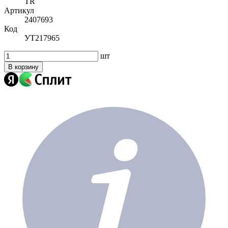
TR
Артикул
2407693
Код
УТ217965
шт
В корзину