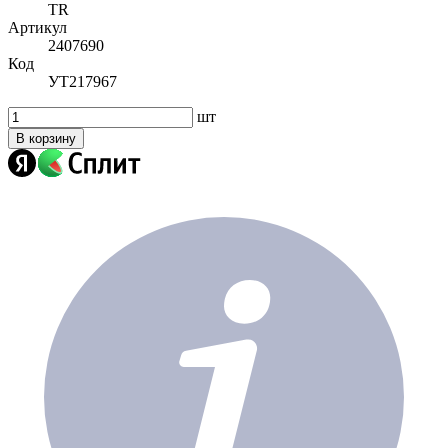
TR
Артикул
2407690
Код
УТ217967
шт
В корзину