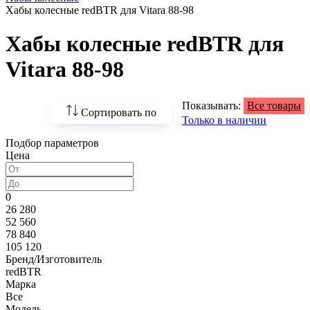
Хабы колесные redBTR для Vitara 88-98
Хабы колесные redBTR для
Vitara 88-98
Показывать:
Все товары
Сортировать по
Только в наличии
Подбор параметров
По возрастанию
Цена
цены
По убыванию цены
0
26 280
По наличию
52 560
78 840
По названию
105 120
Бренд/Изготовитель
По популярности
redBTR
Марка
Все
Модель