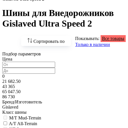
Шины для Внедорожников
Gislaved Ultra Speed 2
Показывать:
Все товары
Сортировать по
Только в наличии
Подбор параметров
По возрастанию
Цена
цены
По убыванию цены
0
21 682.50
По наличию
43 365
65 047.50
По названию
86 730
Бренд/Изготовитель
По популярности
Gislaved
Класс шины
M/T Mud-Terrain
A/T All-Terrain