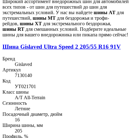
Широкий ассортимент внедорожных шин для автомобилей
всех типов - от шин для путешествий до шин для
экстремальных условий. У нас вы найдете
шины
AT
для
путешествий,
шины MT
для бездорожья и трофи-
рейдов,
шины XT
для экстремального бездорожья,
шины
RT
для смешанных условий. Подберите идеальные
шины для вашего внедорожника или пикапа прямо сейчас!
Шина Gislaved Ultra Speed 2 205/55 R16 91V
Бренд
Gislaved
Артикул
7130140
Код
УТ021701
Класс шины
A/T All-Terrain
Сезонность
Летние
Посадочный диаметр, дюйм
16
Ширина шины, мм
205
Профиль, %