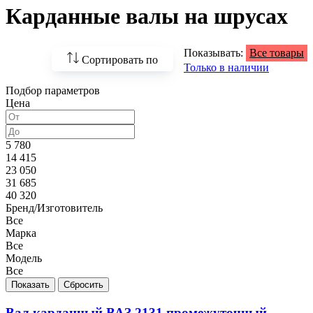
Карданные валы на шрусах
Показывать:
Все товары
Сортировать по
Только в наличии
Подбор параметров
По возрастанию
Цена
цены
По убыванию цены
5 780
14 415
По наличию
23 050
31 685
По названию
40 320
Бренд/Изготовитель
По популярности
Все
Марка
Все
Модель
Все
Вал карданный ВАЗ 2131 промежуточный