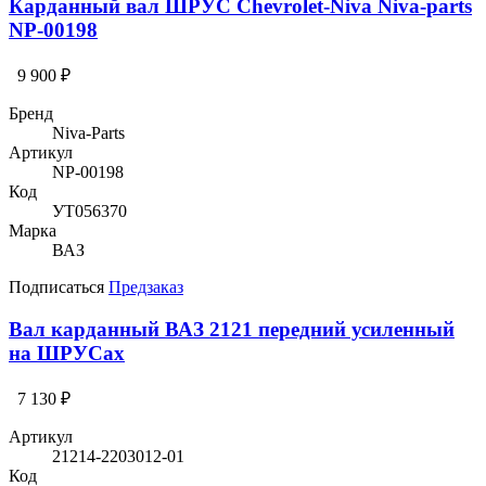
Карданный вал ШРУС Chevrolet-Niva Niva-parts
NP-00198
9 900 ₽
Бренд
Niva-Parts
Артикул
NP-00198
Код
УТ056370
Марка
ВАЗ
Подписаться
Предзаказ
Вал карданный ВАЗ 2121 передний усиленный
на ШРУСах
7 130 ₽
Артикул
21214-2203012-01
Код