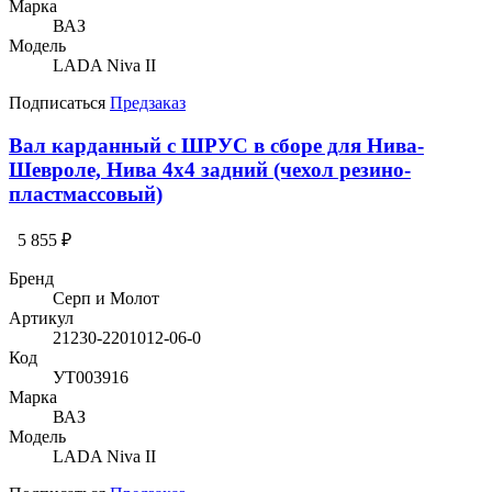
Марка
ВАЗ
Модель
LADA Niva II
Подписаться
Предзаказ
Вал карданный с ШРУС в сборе для Нива-
Шевроле, Нива 4х4 задний (чехол резино-
пластмассовый)
5 855 ₽
Бренд
Серп и Молот
Артикул
21230-2201012-06-0
Код
УТ003916
Марка
ВАЗ
Модель
LADA Niva II