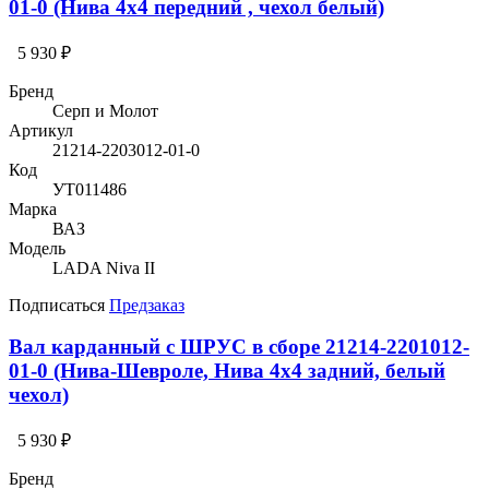
01-0 (Нива 4х4 передний , чехол белый)
5 930 ₽
Бренд
Серп и Молот
Артикул
21214-2203012-01-0
Код
УТ011486
Марка
ВАЗ
Модель
LADA Niva II
Подписаться
Предзаказ
Вал карданный с ШРУС в сборе 21214-2201012-
01-0 (Нива-Шевроле, Нива 4х4 задний, белый
чехол)
5 930 ₽
Бренд