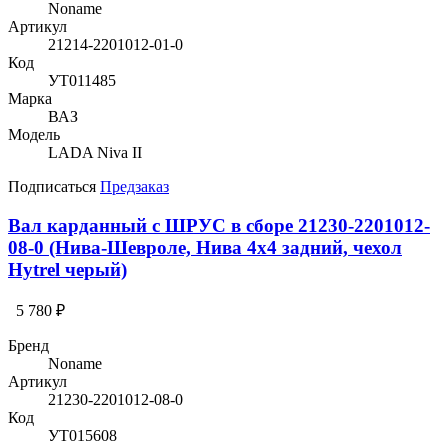
Noname
Артикул
21214-2201012-01-0
Код
УТ011485
Марка
ВАЗ
Модель
LADA Niva II
Подписаться
Предзаказ
Вал карданный с ШРУС в сборе 21230-2201012-
08-0 (Нива-Шевроле, Нива 4х4 задний, чехол
Hytrel черый)
5 780 ₽
Бренд
Noname
Артикул
21230-2201012-08-0
Код
УТ015608