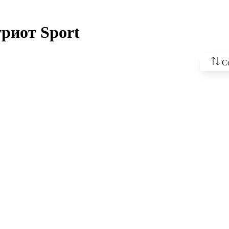
риот Sport
С
По во
цены
По у
По н
По н
По п