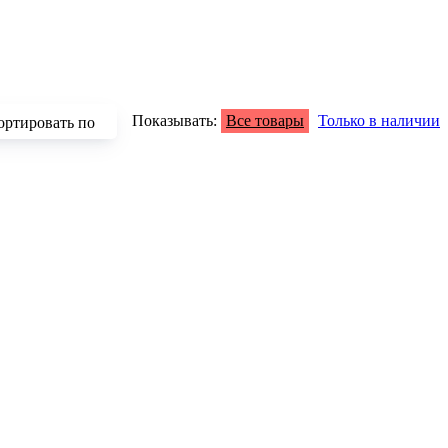
Показывать:
Все товары
Только в наличии
ортировать по
зрастанию
быванию цены
аличию
азванию
опулярности